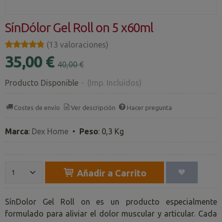
SínDólor Gel Roll on 5 x60ml
★★★★★
★★★★★
(13 valoraciones)
35,00 €
40,00 €
Producto Disponible
-
(Imp. Incluidos)
Costes de envío
Ver descripción
Hacer pregunta
Marca
:
Dex Home
•
Peso
:
0,3 Kg
Añadir a Carrito
SínDolor Gel Roll on es un producto especialmente
formulado para aliviar el dolor muscular y articular. Cada