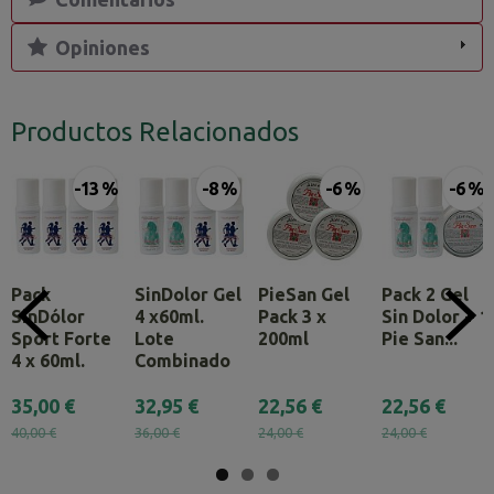
Opiniones
Productos Relacionados
-13 %
-8 %
-6 %
-6 %
Pack
SinDolor Gel
PieSan Gel
Pack 2 Gel
SinDólor
4 x60ml.
Pack 3 x
Sin Dolor + 1
Sport Forte
Lote
200ml
Pie San...
4 x 60ml.
Combinado
35,00 €
32,95 €
22,56 €
22,56 €
40,00 €
36,00 €
24,00 €
24,00 €