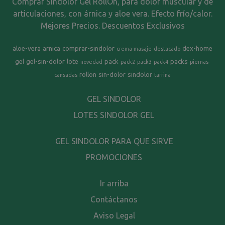
Comprar Sindolor Gel RollOn, para dolor muscular y de
articulaciones, con árnica y aloe vera. Efecto frío/calor.
Mejores Precios. Descuentos Exclusivos
aloe-vera
arnica
comprar-sindolor
dex-home
crema-masaje
destacado
gel
gel-sin-dolor
lote
pack
packs
novedad
pack2
pack3
pack4
piernas-
rollon
sin-dolor
sindolor
cansadas
tarrina
GEL SINDOLOR
LOTES SINDOLOR GEL
GEL SINDOLOR PARA QUE SIRVE
PROMOCIONES
Ir arriba
Contáctanos
Aviso Legal