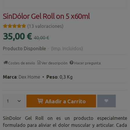
SínDólor Gel Roll on 5 x60ml
★★★★★
★★★★★
(13 valoraciones)
35,00 €
40,00 €
Producto Disponible
-
(Imp. Incluidos)
Costes de envío
Ver descripción
Hacer pregunta
Marca
:
Dex Home
•
Peso
:
0,3 Kg
Añadir a Carrito
SínDolor Gel Roll on es un producto especialmente
formulado para aliviar el dolor muscular y articular. Cada