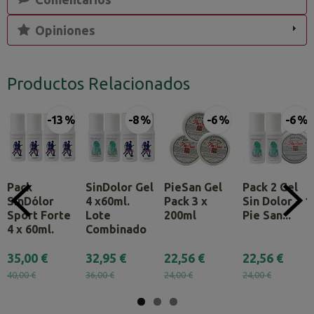
Opiniones
Productos Relacionados
-13 %
-8 %
-6 %
-6 %
Pack
SinDolor Gel
PieSan Gel
Pack 2 Gel
SinDólor
4 x60ml.
Pack 3 x
Sin Dolor + 1
Sport Forte
Lote
200ml
Pie San...
4 x 60ml.
Combinado
35,00 €
32,95 €
22,56 €
22,56 €
40,00 €
36,00 €
24,00 €
24,00 €