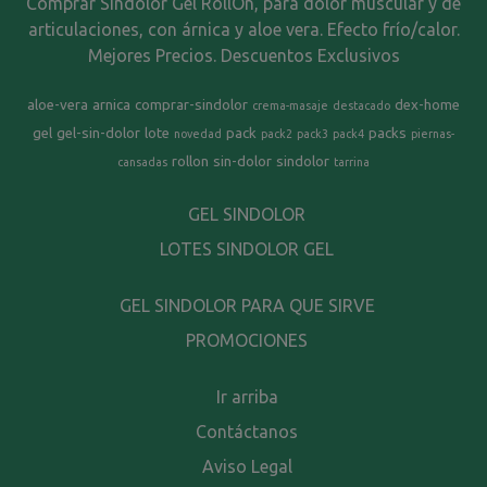
Comprar Sindolor Gel RollOn, para dolor muscular y de
articulaciones, con árnica y aloe vera. Efecto frío/calor.
Mejores Precios. Descuentos Exclusivos
aloe-vera
arnica
comprar-sindolor
dex-home
crema-masaje
destacado
gel
gel-sin-dolor
lote
pack
packs
novedad
pack2
pack3
pack4
piernas-
rollon
sin-dolor
sindolor
cansadas
tarrina
GEL SINDOLOR
LOTES SINDOLOR GEL
GEL SINDOLOR PARA QUE SIRVE
PROMOCIONES
Ir arriba
Contáctanos
Aviso Legal