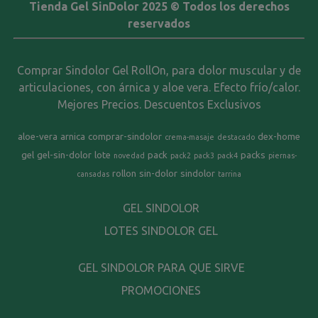
Tienda Gel SinDolor 2025 © Todos los derechos
reservados
Comprar Sindolor Gel RollOn, para dolor muscular y de
articulaciones, con árnica y aloe vera. Efecto frío/calor.
Mejores Precios. Descuentos Exclusivos
aloe-vera
arnica
comprar-sindolor
dex-home
crema-masaje
destacado
gel
gel-sin-dolor
lote
pack
packs
novedad
pack2
pack3
pack4
piernas-
rollon
sin-dolor
sindolor
cansadas
tarrina
GEL SINDOLOR
LOTES SINDOLOR GEL
GEL SINDOLOR PARA QUE SIRVE
PROMOCIONES