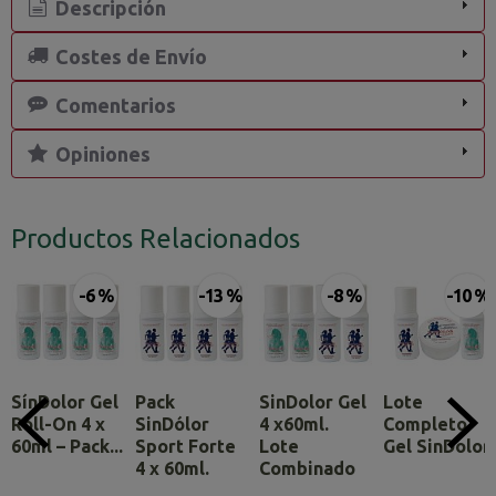
Descripción
Costes de Envío
Comentarios
Opiniones
Productos Relacionados
-6 %
-13 %
-8 %
-10 %
SínDolor Gel
Pack
SinDolor Gel
Lote
Roll-On 4 x
SinDólor
4 x60ml.
Completo
60ml – Pack...
Sport Forte
Lote
Gel SinDolor
4 x 60ml.
Combinado