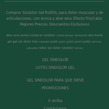
Comprar Sindolor Gel RollOn, para dolor muscular y de
articulaciones, con árnica y aloe vera. Efecto frío/calor.
Mejores Precios. Descuentos Exclusivos
aloe-vera
arnica
comprar-sindolor
dex-home
crema-masaje
destacado
gel
gel-sin-dolor
lote
pack
packs
novedad
pack2
pack3
pack4
piernas-
rollon
sin-dolor
sindolor
cansadas
tarrina
GEL SINDOLOR
LOTES SINDOLOR GEL
GEL SINDOLOR PARA QUE SIRVE
PROMOCIONES
Ir arriba
Contáctanos