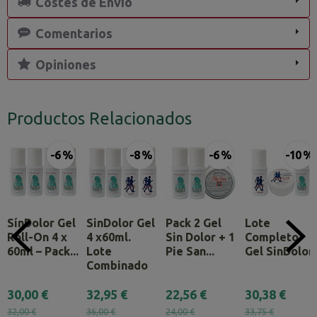
Costes de Envío
Comentarios
Opiniones
Productos Relacionados
-6 %
-8 %
-6 %
-10 %
SínDolor Gel
SinDolor Gel
Pack 2 Gel
Lote
Roll-On 4 x
4 x60ml.
Sin Dolor + 1
Completo
60ml – Pack...
Lote
Pie San...
Gel SinDolor
Combinado
30,00 €
32,95 €
22,56 €
30,38 €
32,00 €
36,00 €
24,00 €
33,75 €