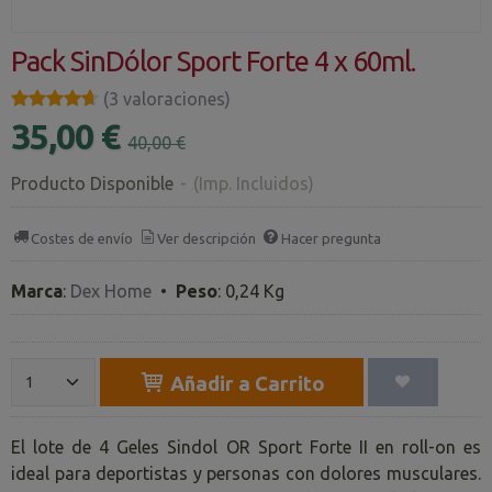
Pack SinDólor Sport Forte 4 x 60ml.
★★★★★
★★★★★
(3 valoraciones)
35,00 €
40,00 €
Producto Disponible
-
(Imp. Incluidos)
Costes de envío
Ver descripción
Hacer pregunta
Marca
:
Dex Home
•
Peso
:
0,24 Kg
Añadir a Carrito
El lote de 4 Geles Sindol OR Sport Forte II en roll-on es
ideal para deportistas y personas con dolores musculares.