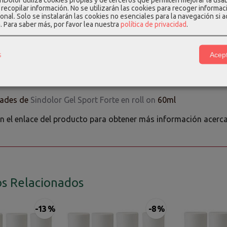
y lugar.
recopilar información. No se utilizarán las cookies para recoger informac
onal. Solo se instalarán las cookies no esenciales para la navegación si 
Sindolor Gel Sport Forte rollón 6 x 60m
a.
Para saber más, por favor lea nuestra
política de privacidad
.
nido de la oferta
s
Acept
ientes productos conforman este Pack ahorro:
dades de
Sindolor Gel Sport Forte en roll on
60ml
en el enlace del producto para obtener más información acerca
s Relacionados
-13 %
-8 %