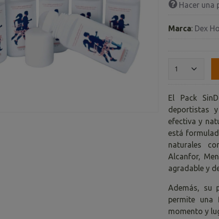
Hacer una 
Marca
:
Dex H
El Pack SinD
deportistas 
efectiva y nat
está formulad
naturales co
Alcanfor, Men
agradable y de
Además, su p
permite una f
momento y lug