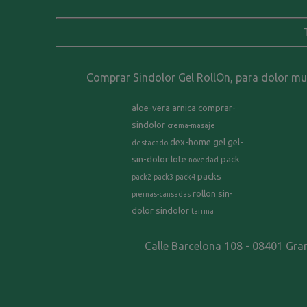
Comprar Sindolor Gel RollOn, para dolor musc
aloe-vera
arnica
comprar-
sindolor
crema-masaje
dex-home
gel
gel-
destacado
sin-dolor
lote
pack
novedad
packs
pack2
pack3
pack4
rollon
sin-
piernas-cansadas
dolor
sindolor
tarrina
Calle Barcelona 108 - 08401 Gra