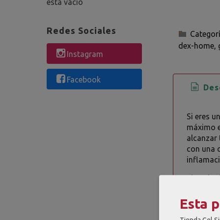
está vacío
Redes Sociales
Categor
dex-home
Instagram
Facebook
Desc
Si eres u
máximo e
alcanzar 
con una c
inflamac
El Pack A
comodidad
Esta 
calidad, 
Además, s
Tienda Gel Si