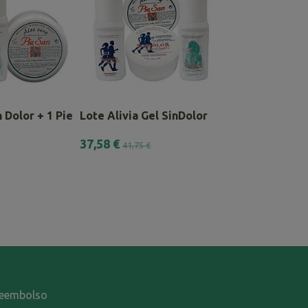
 Dolor + 1 Pie San...
Lote Alivia Gel SinDolor
SínDolor Gel R
37,58 €
39,00 €
41,75 €
48,00 €
-reembolso