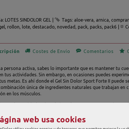
ía:
LOTES SINDOLOR GEL
|
Tags:
aloe-vera
arnica
comprar
gel
rollon
lote
destacado
novedad
pack
packs
pack6
|
C
ripción
Costes de Envío
Comentarios
O
na persona activa, sabes lo importante que es mantener tu cue
n tus actividades. Sin embargo, en ocasiones puedes experime
tus metas. Es ahí donde el Gel Sin Dolor Sport Forte II puede 
ombinación única de ingredientes naturales que trabajan en co
ión en los músculos.
horro de 6 unidades de Gel Sin Dolor Sport Forte II está espe
 y alivio en la zona muscular y articular en atletas y deportis
página web usa cookies
como el Aloe Vera, la Árnica y la Manzanilla, proporcionan un
u presentación en pequeños frascos de 60 ml permite una fáci
nDolor utiliza cookies propias y de terceros que permiten mejorar la usab