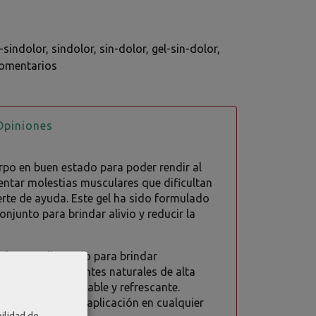
-sindolor
sindolor
sin-dolor
gel-sin-dolor
omentarios
piniones
rpo en buen estado para poder rendir al
ntar molestias musculares que dificultan
serte de ayuda. Este gel ha sido formulado
njunto para brindar alivio y reducir la
cialmente diseñado para brindar
tas. Sus ingredientes naturales de alta
a sensación agradable y refrescante.
l portabilidad y aplicación en cualquier
ilidad de