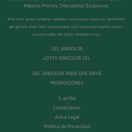
Mejores Precios. Descuentos Exclusivos
aloe-vera
arnica
comprar-sindolor
dex-home
crema-masaje
destacado
gel
gel-sin-dolor
lote
pack
packs
novedad
pack2
pack3
pack4
piernas-
rollon
sin-dolor
sindolor
cansadas
tarrina
GEL SINDOLOR
LOTES SINDOLOR GEL
GEL SINDOLOR PARA QUE SIRVE
PROMOCIONES
Ir arriba
Contáctanos
Aviso Legal
Política de Privacidad