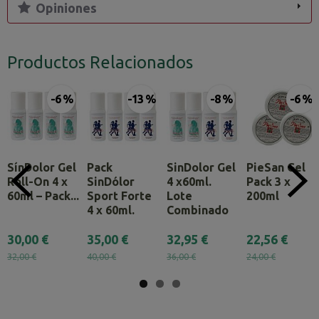
Opiniones
Productos Relacionados
-6 %
-13 %
-8 %
-6 %
SínDolor Gel
Pack
SinDolor Gel
PieSan Gel
Roll-On 4 x
SinDólor
4 x60ml.
Pack 3 x
60ml – Pack...
Sport Forte
Lote
200ml
4 x 60ml.
Combinado
30,00 €
35,00 €
32,95 €
22,56 €
32,00 €
40,00 €
36,00 €
24,00 €