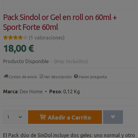
Pack Sindol or Gel en roll on 60ml +
Sport Forte 60ml
★★★★★
★★★★★
(1 valoraciones)
18,00 €
Producto Disponible
-
(Imp. Incluidos)
Costes de envío
Ver descripción
Hacer pregunta
Marca
:
Dex Home
•
Peso
:
0,12 Kg
Añadir a Carrito
El Pack dúo de SinDol incluye dos geles: uno normal y otro