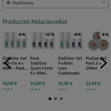
Opiniones
Productos Relacionados
-6 %
-13 %
-8 %
-6 %
SínDolor Gel
Pack
SinDolor Gel
PieSan Gel
Roll-On 4 x
SinDólor
4 x60ml.
Pack 3 x
60ml – Pack...
Sport Forte
Lote
200ml
4 x 60ml.
Combinado
30,00 €
35,00 €
32,95 €
22,56 €
32,00 €
40,00 €
36,00 €
24,00 €