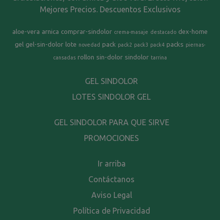
Mejores Precios. Descuentos Exclusivos
aloe-vera
arnica
comprar-sindolor
dex-home
crema-masaje
destacado
gel
gel-sin-dolor
lote
pack
packs
novedad
pack2
pack3
pack4
piernas-
rollon
sin-dolor
sindolor
cansadas
tarrina
GEL SINDOLOR
LOTES SINDOLOR GEL
GEL SINDOLOR PARA QUE SIRVE
PROMOCIONES
Ir arriba
Contáctanos
Aviso Legal
Política de Privacidad