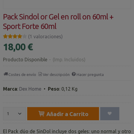
Pack Sindol or Gel en roll on 60ml +
Sport Forte 60ml
★★★★★
★★★★★
(1 valoraciones)
18,00 €
Producto Disponible
-
(Imp. Incluidos)
Costes de envío
Ver descripción
Hacer pregunta
Marca
:
Dex Home
•
Peso
:
0,12 Kg
Añadir a Carrito
El Pack dúo de SinDol incluye dos geles: uno normal y otro