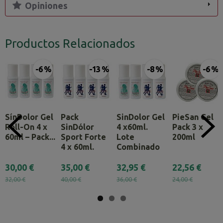
Opiniones
Productos Relacionados
-6 %
-13 %
-8 %
-6 %
SínDolor Gel
Pack
SinDolor Gel
PieSan Gel
Roll-On 4 x
SinDólor
4 x60ml.
Pack 3 x
60ml – Pack...
Sport Forte
Lote
200ml
4 x 60ml.
Combinado
30,00 €
35,00 €
32,95 €
22,56 €
32,00 €
40,00 €
36,00 €
24,00 €