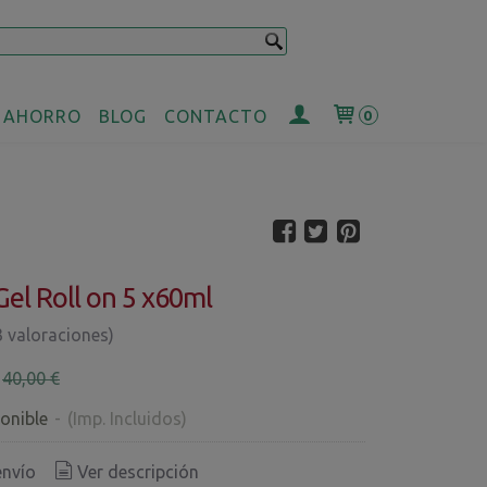
 AHORRO
BLOG
CONTACTO
0
Gel Roll on 5 x60ml
3 valoraciones)
€
40,00 €
onible
-
(Imp. Incluidos)
envío
Ver descripción