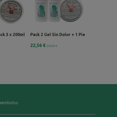
ck 3 x 200ml
Pack 2 Gel Sin Dolor + 1 Pie San...
Lote Completo
22,56 €
30,38 €
24,00 €
33,75 €
-reembolso