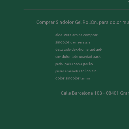
Comprar Sindolor Gel RollOn, para dolor musc
aloe-vera
arnica
comprar-
sindolor
crema-masaje
dex-home
gel
gel-
destacado
sin-dolor
lote
pack
novedad
packs
pack2
pack3
pack4
rollon
sin-
piernas-cansadas
dolor
sindolor
tarrina
Calle Barcelona 108 - 08401 Gra