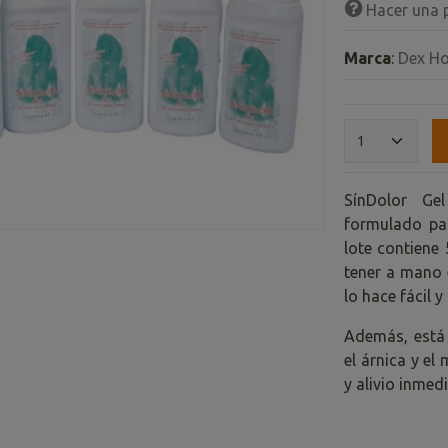
Hacer una 
Marca
:
Dex H
SínDolor Ge
formulado par
lote contiene
tener a mano 
lo hace fácil 
Además, está 
el árnica y el
y alivio inmed