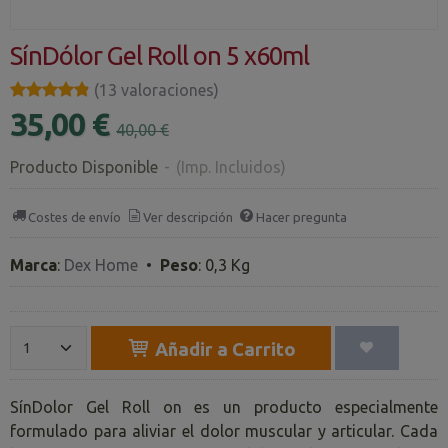
SínDólor Gel Roll on 5 x60ml
★★★★★
★★★★★
(13 valoraciones)
35,00 €
40,00 €
Producto Disponible
-
(Imp. Incluidos)
Costes de envío
Ver descripción
Hacer pregunta
Marca
:
Dex Home
•
Peso
:
0,3 Kg
Añadir a Carrito
SínDolor Gel Roll on es un producto especialmente
formulado para aliviar el dolor muscular y articular. Cada