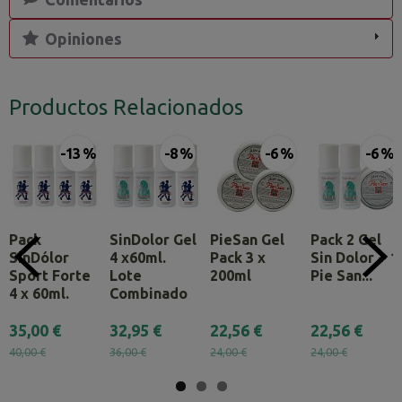
Opiniones
Productos Relacionados
-13 %
-8 %
-6 %
-6 %
Pack
SinDolor Gel
PieSan Gel
Pack 2 Gel
SinDólor
4 x60ml.
Pack 3 x
Sin Dolor + 1
Sport Forte
Lote
200ml
Pie San...
4 x 60ml.
Combinado
35,00 €
32,95 €
22,56 €
22,56 €
40,00 €
36,00 €
24,00 €
24,00 €