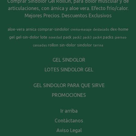
Comprar Sindolor Gel RollOn, para dolor muscular y de
articulaciones, con árnica y aloe vera. Efecto frío/calor.
Mejores Precios. Descuentos Exclusivos
aloe-vera
arnica
comprar-sindolor
dex-home
crema-masaje
destacado
gel
gel-sin-dolor
lote
pack
packs
novedad
pack2
pack3
pack4
piernas-
rollon
sin-dolor
sindolor
cansadas
tarrina
GEL SINDOLOR
LOTES SINDOLOR GEL
GEL SINDOLOR PARA QUE SIRVE
PROMOCIONES
Ir arriba
Contáctanos
Aviso Legal