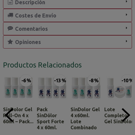
Descripción
Costes de Envío
Comentarios
Opiniones
Productos Relacionados
-6 %
-13 %
-8 %
-10 %
SínDolor Gel
Pack
SinDolor Gel
Lote
Roll-On 4 x
SinDólor
4 x60ml.
Completo
60ml – Pack...
Sport Forte
Lote
Gel SinDolor
4 x 60ml.
Combinado