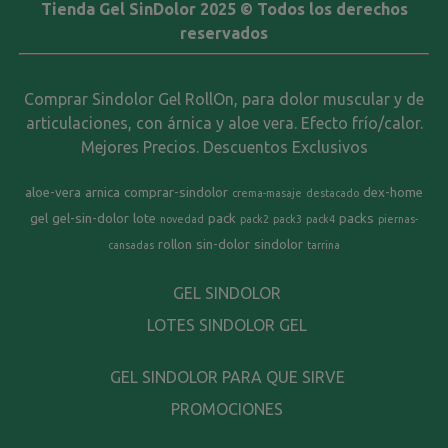
Tienda Gel SinDolor 2025 © Todos los derechos
reservados
Comprar Sindolor Gel RollOn, para dolor muscular y de
articulaciones, con árnica y aloe vera. Efecto frío/calor.
Mejores Precios. Descuentos Exclusivos
aloe-vera
arnica
comprar-sindolor
dex-home
crema-masaje
destacado
gel
gel-sin-dolor
lote
pack
packs
novedad
pack2
pack3
pack4
piernas-
rollon
sin-dolor
sindolor
cansadas
tarrina
GEL SINDOLOR
LOTES SINDOLOR GEL
GEL SINDOLOR PARA QUE SIRVE
PROMOCIONES