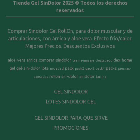
Tienda Gel SinDolor 2025 © Todos los derechos
reservados
Comprar Sindolor Gel RollOn, para dolor muscular y de
articulaciones, con árnica y aloe vera. Efecto frío/calor.
Mejores Precios. Descuentos Exclusivos
aloe-vera
arnica
comprar-sindolor
dex-home
crema-masaje
destacado
gel
gel-sin-dolor
lote
pack
packs
novedad
pack2
pack3
pack4
piernas-
rollon
sin-dolor
sindolor
cansadas
tarrina
GEL SINDOLOR
LOTES SINDOLOR GEL
GEL SINDOLOR PARA QUE SIRVE
PROMOCIONES