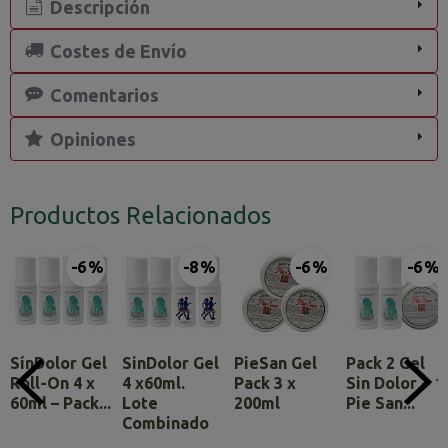
Descripción
Costes de Envío
Comentarios
Opiniones
Productos Relacionados
-6 %
-8 %
-6 %
-6 %
SínDolor Gel
SinDolor Gel
PieSan Gel
Pack 2 Gel
Roll-On 4 x
4 x60ml.
Pack 3 x
Sin Dolor + 1
60ml – Pack...
Lote
200ml
Pie San...
Combinado