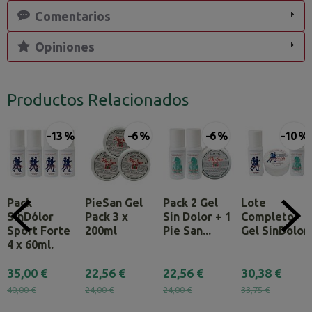
Comentarios
Opiniones
Productos Relacionados
-13 %
-6 %
-6 %
-10 %
Pack
PieSan Gel
Pack 2 Gel
Lote
SinDólor
Pack 3 x
Sin Dolor + 1
Completo
Sport Forte
200ml
Pie San...
Gel SinDolor
4 x 60ml.
35,00 €
22,56 €
22,56 €
30,38 €
40,00 €
24,00 €
24,00 €
33,75 €