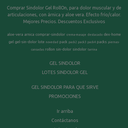
Comprar Sindolor Gel RollOn, para dolor muscular y de
articulaciones, con árnica y aloe vera. Efecto frío/calor.
Mejores Precios. Descuentos Exclusivos
aloe-vera
arnica
comprar-sindolor
dex-home
crema-masaje
destacado
gel
gel-sin-dolor
lote
pack
packs
novedad
pack2
pack3
pack4
piernas-
rollon
sin-dolor
sindolor
cansadas
tarrina
GEL SINDOLOR
LOTES SINDOLOR GEL
GEL SINDOLOR PARA QUE SIRVE
PROMOCIONES
Ir arriba
Contáctanos