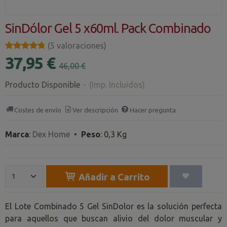
SinDólor Gel 5 x60ml. Pack Combinado
★★★★★
★★★★★
(5 valoraciones)
37,95 €
46,00 €
Producto Disponible
-
(Imp. Incluidos)
Costes de envío
Ver descripción
Hacer pregunta
Marca
:
Dex Home
•
Peso
:
0,3 Kg
Añadir a Carrito
El Lote Combinado 5 Gel SinDolor es la solución perfecta
para aquellos que buscan alivio del dolor muscular y