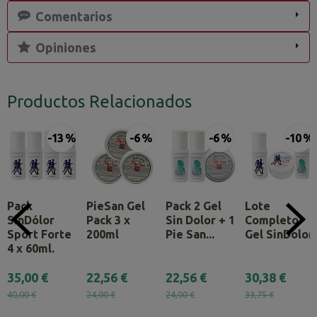
Comentarios
Opiniones
Productos Relacionados
-13 %
-6 %
-6 %
-10 %
Pack
PieSan Gel
Pack 2 Gel
Lote
SinDólor
Pack 3 x
Sin Dolor + 1
Completo
Sport Forte
200ml
Pie San...
Gel SinDolor
4 x 60ml.
35,00 €
22,56 €
22,56 €
30,38 €
40,00 €
24,00 €
24,00 €
33,75 €