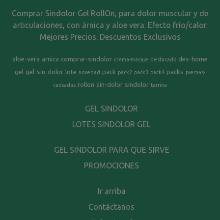
Comprar Sindolor Gel RollOn, para dolor muscular y de
articulaciones, con árnica y aloe vera. Efecto frío/calor.
Mejores Precios. Descuentos Exclusivos
aloe-vera
arnica
comprar-sindolor
dex-home
crema-masaje
destacado
gel
gel-sin-dolor
lote
pack
packs
novedad
pack2
pack3
pack4
piernas-
rollon
sin-dolor
sindolor
cansadas
tarrina
GEL SINDOLOR
LOTES SINDOLOR GEL
GEL SINDOLOR PARA QUE SIRVE
PROMOCIONES
Ir arriba
Contáctanos