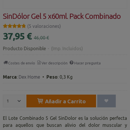
SinDólor Gel 5 x60ml. Pack Combinado
★★★★★
★★★★★
(5 valoraciones)
37,95 €
46,00 €
Producto Disponible
-
(Imp. Incluidos)
Costes de envío
Ver descripción
Hacer pregunta
Marca
:
Dex Home
•
Peso
:
0,3 Kg
Añadir a Carrito
El Lote Combinado 5 Gel SinDolor es la solución perfecta
para aquellos que buscan alivio del dolor muscular y