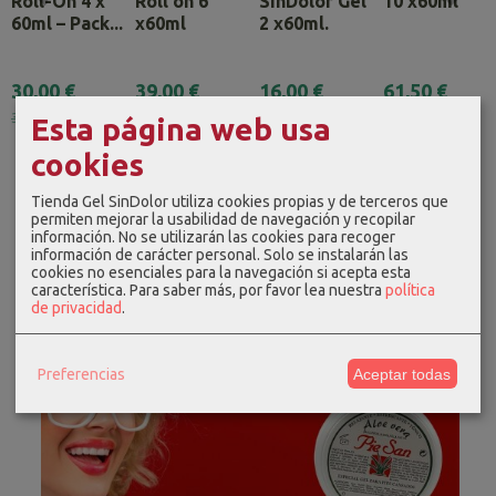
Roll-On 4 x
Roll on 6
SinDolor Gel
10 x60ml
60ml – Pack...
x60ml
2 x60ml.
30,00 €
39,00 €
16,00 €
61,50 €
32,00 €
48,00 €
80,00 €
Esta página web usa
cookies
Tienda Gel SinDolor utiliza cookies propias y de terceros que
permiten mejorar la usabilidad de navegación y recopilar
información. No se utilizarán las cookies para recoger
información de carácter personal. Solo se instalarán las
cookies no esenciales para la navegación si acepta esta
característica.
Para saber más, por favor lea nuestra
política
de privacidad
.
Preferencias
Aceptar todas