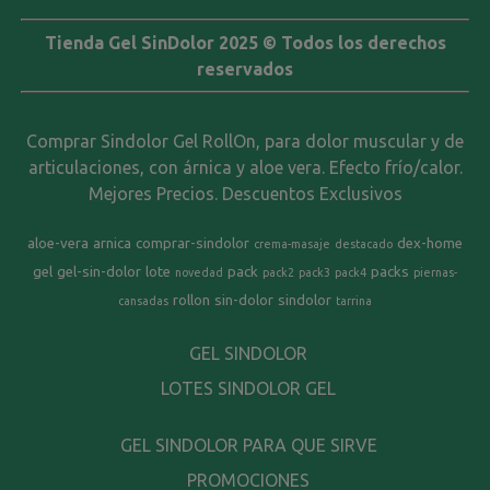
Tienda Gel SinDolor 2025 © Todos los derechos
reservados
Comprar Sindolor Gel RollOn, para dolor muscular y de
articulaciones, con árnica y aloe vera. Efecto frío/calor.
Mejores Precios. Descuentos Exclusivos
aloe-vera
arnica
comprar-sindolor
dex-home
crema-masaje
destacado
gel
gel-sin-dolor
lote
pack
packs
novedad
pack2
pack3
pack4
piernas-
rollon
sin-dolor
sindolor
cansadas
tarrina
GEL SINDOLOR
LOTES SINDOLOR GEL
GEL SINDOLOR PARA QUE SIRVE
PROMOCIONES