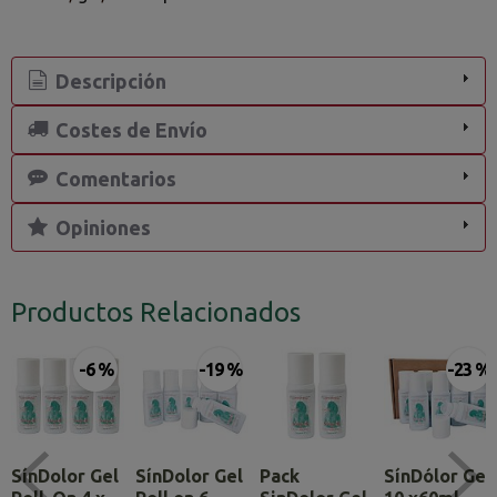
Descripción
Costes de Envío
Comentarios
Opiniones
Productos Relacionados
-6 %
-19 %
-23 %
SínDolor Gel
SínDolor Gel
Pack
SínDólor Gel