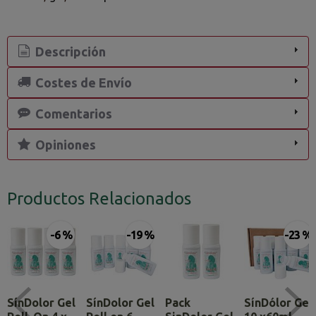
Descripción
Costes de Envío
Comentarios
Opiniones
Productos Relacionados
-6 %
-19 %
-23 %
SínDolor Gel
SínDolor Gel
Pack
SínDólor Gel