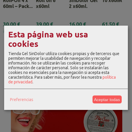
Roll-On 4 x
Roll on 6
SinDolor Gel
10 x60ml
60ml – Pack...
x60ml
2 x60ml.
30,00 €
39,00 €
16,00 €
61,50 €
32,00 €
48,00 €
80,00 €
Esta página web usa
cookies
Tienda Gel SinDolor utiliza cookies propias y de terceros que
permiten mejorar la usabilidad de navegación y recopilar
información. No se utilizarán las cookies para recoger
información de carácter personal. Solo se instalarán las
cookies no esenciales para la navegación si acepta esta
característica.
Para saber más, por favor lea nuestra
política
de privacidad
.
Preferencias
Aceptar todas