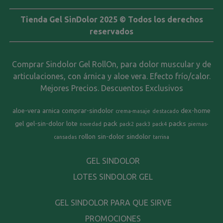
Tienda Gel SinDolor 2025 © Todos los derechos
reservados
Comprar Sindolor Gel RollOn, para dolor muscular y de
articulaciones, con árnica y aloe vera. Efecto frío/calor.
Mejores Precios. Descuentos Exclusivos
aloe-vera
arnica
comprar-sindolor
dex-home
crema-masaje
destacado
gel
gel-sin-dolor
lote
pack
packs
novedad
pack2
pack3
pack4
piernas-
rollon
sin-dolor
sindolor
cansadas
tarrina
GEL SINDOLOR
LOTES SINDOLOR GEL
GEL SINDOLOR PARA QUE SIRVE
PROMOCIONES