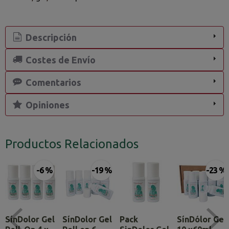
Descripción
Costes de Envío
Comentarios
Opiniones
Productos Relacionados
-6 %
-19 %
-23 %
SínDolor Gel
SínDolor Gel
Pack
SínDólor Gel