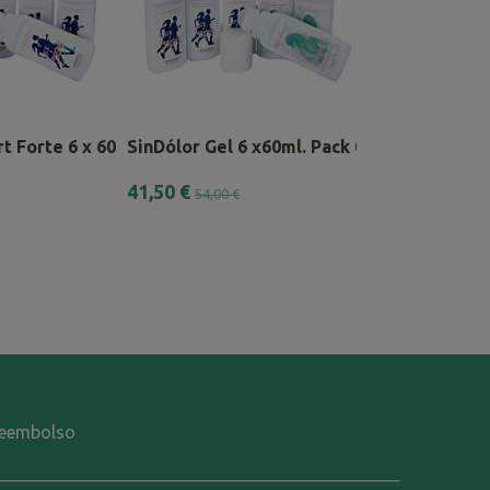
t Forte 6 x 60ml
SinDólor Gel 6 x60ml. Pack Combinado
Pack SinDólor 
41,50 €
20,00 €
54,00 €
-reembolso