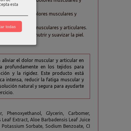
tiliza para tratar dolores musculares y
acepta esta
liza para tratar dolores musculares y
ar todas
a tratar dolores musculares y articulares.
se utiliza para nutrir y suavizar la piel.
liviar el dolor muscular y articular en
ra profundamente en los tejidos para
ación y la rigidez. Este producto está
a intensa, reducir la fatiga muscular y
 solución natural y segura para ayudarte
rcicio.
, Phenoxyethanol, Glycerin, Carbomer,
s Leaf Extract, Aloe Barbadensis Leaf Juice
n, Potassium Sorbate, Sodium Benzoate, CI