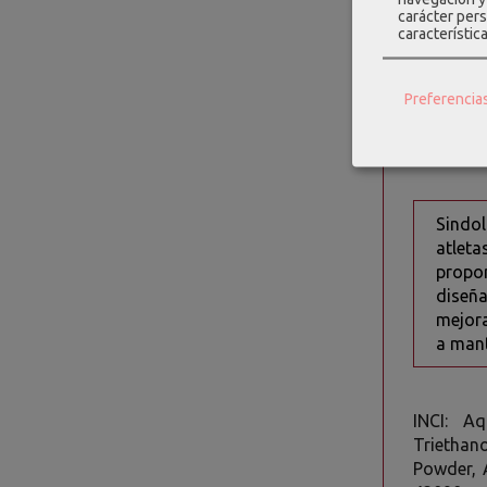
Manzan
carácter pers
articul
característic
Alcanf
articul
Preferencia
Mentol
Aceite
Sindol
atlet
propor
diseña
mejora
a mant
INCI: Aq
Triethano
Powder, 