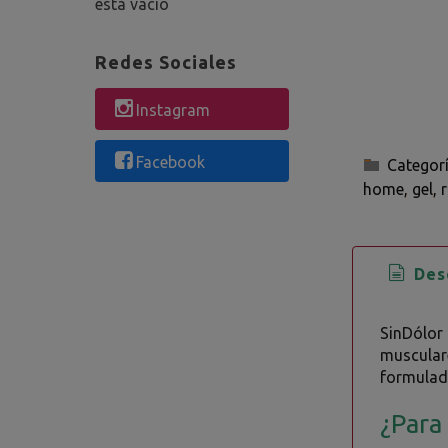
está vacío
Redes Sociales
Instagram
Facebook
Categor
home
gel
Desc
SinDólor
musculare
formulad
¿Para 