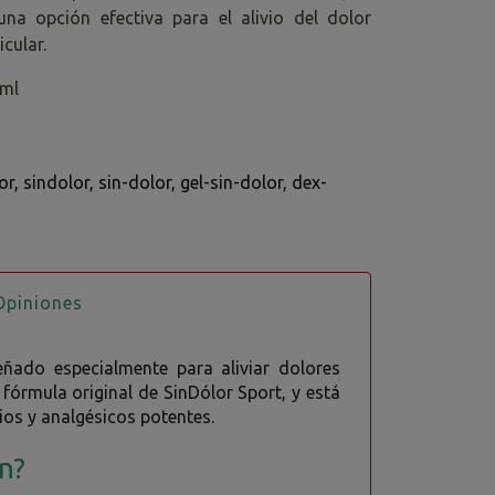
na opción efectiva para el alivio del dolor
icular.
0ml
or
sindolor
sin-dolor
gel-sin-dolor
dex-
piniones
eñado especialmente para aliviar dolores
fórmula original de SinDólor Sport, y está
os y analgésicos potentes.
on?