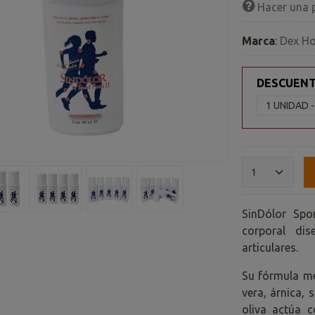
Hacer una 
Marca
:
Dex H
DESCUEN
SinDólor Spo
corporal dis
articulares.
Su fórmula me
vera, árnica, 
oliva actúa c