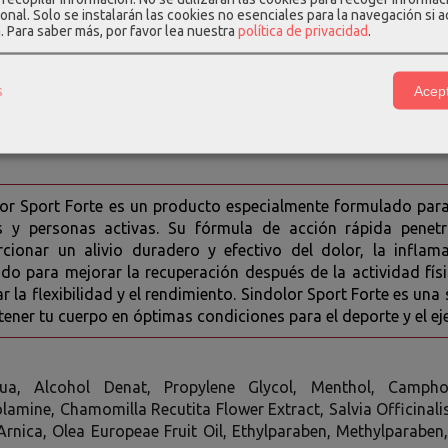
illa: tiene propiedades antiinflamatorias y analgésicas, y se u
onal. Solo se instalarán las cookies no esenciales para la navegación si 
ares.
a.
Para saber más, por favor lea nuestra
política de privacidad
.
or: tiene propiedades analgésicas y antiinflamatorias, y se uti
ares.
s
Acept
: tiene propiedades analgésicas y refrescantes, y se utiliza par
 de Oliva: tiene propiedades antiinflamatorias y antioxidantes, y 
or Sport Forte es un producto especialmente formulado para a
as y personas activas. Su fórmula de acción rápida penet
cionar un alivio duradero y efectivo del dolor, la inflam
do para mejorar la recuperación después de la actividad físic
r la flexibilidad y el rendimiento. Sindolor Sport Forte es una
ener tu cuerpo en óptimas condiciones para el deporte y el eje
ua, Alcohol Denat, Propylene Glycol, Menthol, Camphor
lamine, Chamomilla Recutita Flower Extract, Salvia Officinali
Arnica, Olea Europeae Fruit Oil, Ethylparaben, Methylparabe