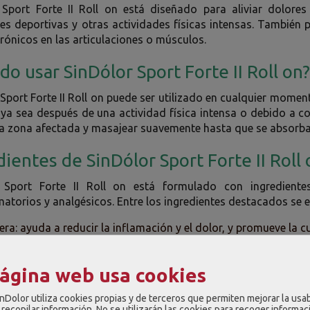
 Sport Forte II Roll on está diseñado para aliviar dolore
es deportivas y otras actividades físicas intensas. También 
rónicos en las articulaciones o músculos.
do usar SinDólor Sport Forte II Roll on
Sport Forte II Roll on puede ser utilizado en cualquier mome
, ya sea después de una actividad física intensa o debido a c
 la zona afectada y masajear suavemente hasta que se absorb
dientes de SinDólor Sport Forte II Roll
 Sport Forte II Roll on está formulado con ingredient
matorios y analgésicos. Entre los ingredientes destacados se 
era: ayuda a reducir la inflamación y el dolor, y promueve la cu
: tiene propiedades antiinflamatorias y analgésicas, y se util
ares y contusiones.
página web usa cookies
: tiene propiedades antiinflamatorias y analgésicas, y se utili
ares.
nDolor utiliza cookies propias y de terceros que permiten mejorar la usab
recopilar información. No se utilizarán las cookies para recoger informac