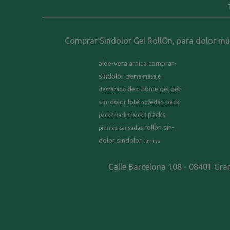
Comprar Sindolor Gel RollOn, para dolor musc
aloe-vera
arnica
comprar-
sindolor
crema-masaje
dex-home
gel
gel-
destacado
sin-dolor
lote
pack
novedad
packs
pack2
pack3
pack4
rollon
sin-
piernas-cansadas
dolor
sindolor
tarrina
Calle Barcelona 108 - 08401 Gra