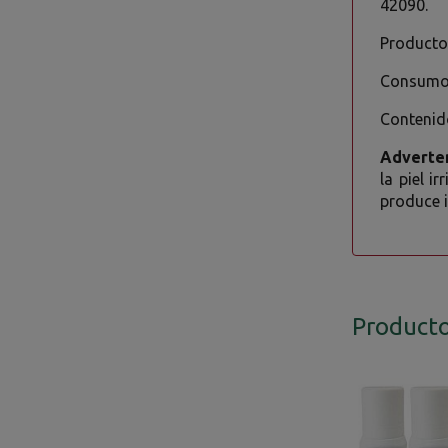
42090.
Producto 
Consumo 
Contenid
Adverte
la piel i
produce i
Producto