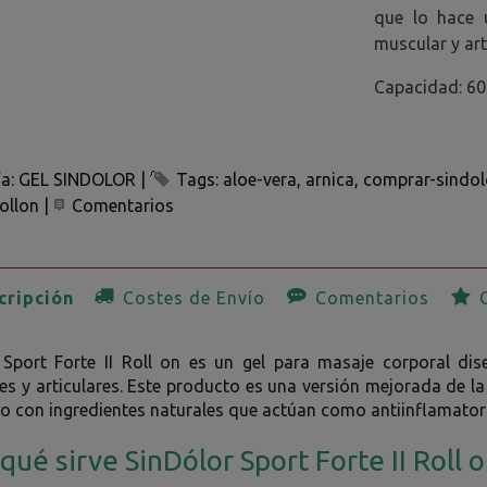
que lo hace u
muscular y art
Capacidad: 6
ía:
GEL SINDOLOR
|
Tags:
aloe-vera
arnica
comprar-sindol
rollon
|
Comentarios
ripción
Costes de Envío
Comentarios
O
 Sport Forte II Roll on es un gel para masaje corporal dis
s y articulares. Este producto es una versión mejorada de la 
o con ingredientes naturales que actúan como antiinflamatori
qué sirve SinDólor Sport Forte II Roll 