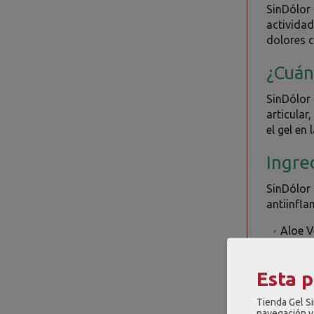
SinDólor
actividad
dolores c
¿Cuán
SinDólor 
articular
el gel en
Ingre
SinDólor
antiinfla
Aloe V
Árnica
muscul
Esta 
Salvia
articul
Tienda Gel Si
navegación y 