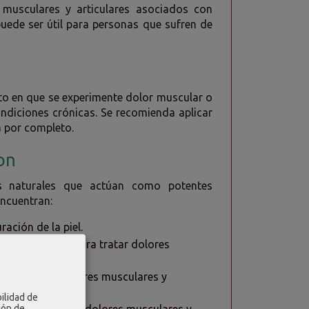
s musculares y articulares asociados con
puede ser útil para personas que sufren de
?
nto en que se experimente dolor muscular o
ondiciones crónicas. Se recomienda aplicar
a por completo.
 on
es naturales que actúan como potentes
encuentran:
ración de la piel.
iza comúnmente para tratar dolores
za para tratar dolores musculares y
ilidad de
ión de