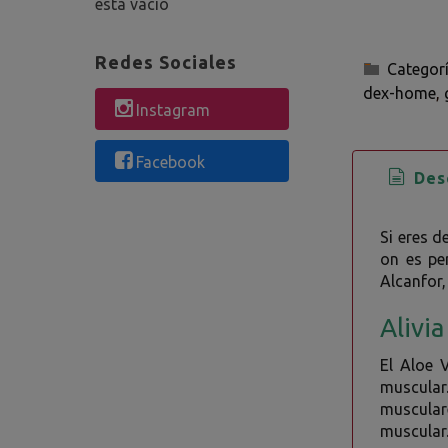
está vacío
Redes Sociales
Categor
dex-home
Instagram
Facebook
Desc
Si eres d
on es per
Alcanfor,
Alivi
El Aloe 
muscular.
musculare
muscular