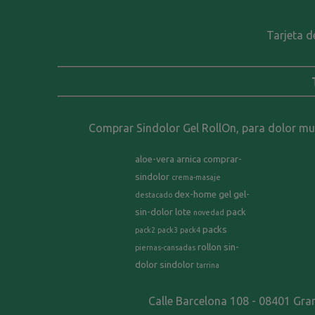
Tarjeta d
Comprar Sindolor Gel RollOn, para dolor musc
aloe-vera
arnica
comprar-
sindolor
crema-masaje
dex-home
gel
gel-
destacado
sin-dolor
lote
pack
novedad
packs
pack2
pack3
pack4
rollon
sin-
piernas-cansadas
dolor
sindolor
tarrina
Calle Barcelona 108 - 08401 Gra