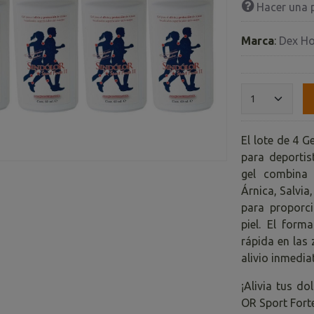
Hacer una 
Marca
:
Dex H
El lote de 4 G
para deportis
gel combina 
Árnica, Salvia
para proporci
piel. El form
rápida en las
alivio inmedia
¡Alivia tus d
OR Sport Forte 