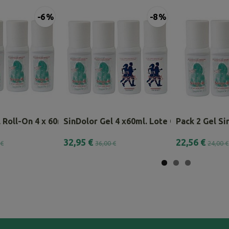
-6 %
-8 %
 Roll-On 4 x 60ml – Pack...
SinDolor Gel 4 x60ml. Lote Combinado
Pack 2 Gel Sin
32,95 €
22,56 €
 €
36,00 €
24,00 €