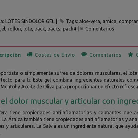
ía:
LOTES SINDOLOR GEL
|
Tags:
aloe-vera
arnica
comprar
gel
rollon
lote
pack
packs
pack4
|
Comentarios
ripción
Costes de Envío
Comentarios
O
eportista o simplemente sufres de dolores musculares, el lote d
fecto para ti. Este gel combina ingredientes naturales como
 Mentol y Aceite de Oliva para proporcionar un efecto refrescan
a el dolor muscular y articular con ingr
Vera tiene propiedades antiinflamatorias y calmantes que ay
 La Árnica también tiene propiedades antiinflamatorias y anal
s y articulares. La Salvia es un ingrediente natural que ayuda 
.