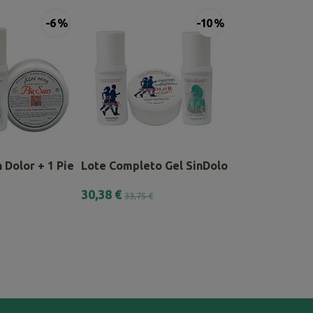
-6 %
-10 %
 Dolor + 1 Pie San...
Lote Completo Gel SinDolor
SínDolor Gel R
30,38 €
39,00 €
33,75 €
48,00 €