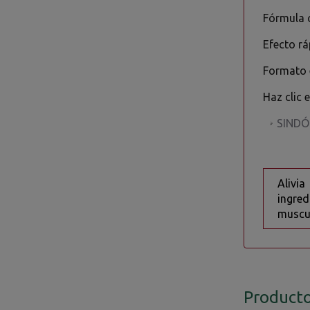
Fórmula c
Efecto r
Formato e
Haz clic 
SINDÓ
Alivi
ingred
muscul
Producto