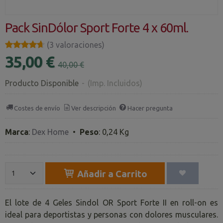
Pack SinDólor Sport Forte 4 x 60ml.
★★★★★
★★★★★
(3 valoraciones)
35,00 €
40,00 €
Producto Disponible
-
(Imp. Incluidos)
Costes de envío
Ver descripción
Hacer pregunta
Marca
:
Dex Home
•
Peso
:
0,24 Kg
Añadir a Carrito
El lote de 4 Geles Sindol OR Sport Forte II en roll-on es
ideal para deportistas y personas con dolores musculares.