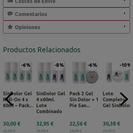
Costes de Envío
Comentarios
Opiniones
Productos Relacionados
-6 %
-8 %
-6 %
-10 %
SínDolor Gel
SinDolor Gel
Pack 2 Gel
Lote
Roll-On 4 x
4 x60ml.
Sin Dolor + 1
Completo
60ml – Pack...
Lote
Pie San...
Gel SinDolor
Combinado
30,00 €
32,95 €
22,56 €
30,38 €
32,00 €
36,00 €
24,00 €
33,75 €