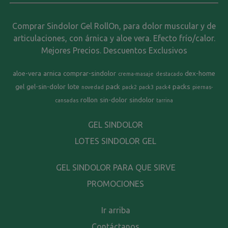
Comprar Sindolor Gel RollOn, para dolor muscular y de
articulaciones, con árnica y aloe vera. Efecto frío/calor.
Mejores Precios. Descuentos Exclusivos
aloe-vera
arnica
comprar-sindolor
dex-home
crema-masaje
destacado
gel
gel-sin-dolor
lote
pack
packs
novedad
pack2
pack3
pack4
piernas-
rollon
sin-dolor
sindolor
cansadas
tarrina
GEL SINDOLOR
LOTES SINDOLOR GEL
GEL SINDOLOR PARA QUE SIRVE
PROMOCIONES
Ir arriba
Contáctanos