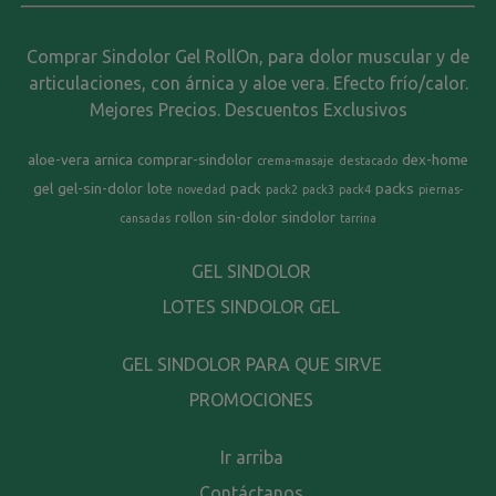
Comprar Sindolor Gel RollOn, para dolor muscular y de
articulaciones, con árnica y aloe vera. Efecto frío/calor.
Mejores Precios. Descuentos Exclusivos
aloe-vera
arnica
comprar-sindolor
dex-home
crema-masaje
destacado
gel
gel-sin-dolor
lote
pack
packs
novedad
pack2
pack3
pack4
piernas-
rollon
sin-dolor
sindolor
cansadas
tarrina
GEL SINDOLOR
LOTES SINDOLOR GEL
GEL SINDOLOR PARA QUE SIRVE
PROMOCIONES
Ir arriba
Contáctanos