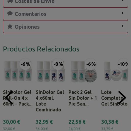
Costes de Envío
Comentarios
Opiniones
Productos Relacionados
-6 %
-8 %
-6 %
-10 %
SínDolor Gel
SinDolor Gel
Pack 2 Gel
Lote
Roll-On 4 x
4 x60ml.
Sin Dolor + 1
Completo
60ml – Pack...
Lote
Pie San...
Gel SinDolor
Combinado
30,00 €
32,95 €
22,56 €
30,38 €
32,00 €
36,00 €
24,00 €
33,75 €