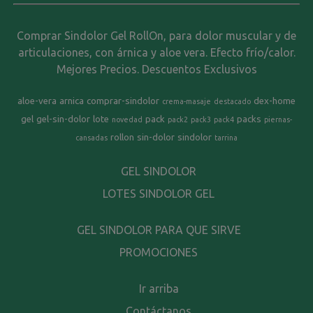
Comprar Sindolor Gel RollOn, para dolor muscular y de
articulaciones, con árnica y aloe vera. Efecto frío/calor.
Mejores Precios. Descuentos Exclusivos
aloe-vera
arnica
comprar-sindolor
dex-home
crema-masaje
destacado
gel
gel-sin-dolor
lote
pack
packs
novedad
pack2
pack3
pack4
piernas-
rollon
sin-dolor
sindolor
cansadas
tarrina
GEL SINDOLOR
LOTES SINDOLOR GEL
GEL SINDOLOR PARA QUE SIRVE
PROMOCIONES
Ir arriba
Contáctanos