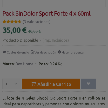
Pack SinDólor Sport Forte 4 x 60ml.
★★★★★
★★★★★
(3 valoraciones)
35,00 €
40,00 €
Producto Disponible
-
(Imp. Incluidos)
Costes de envío
Ver descripción
Hacer pregunta
Marca
:
Dex Home
•
Peso
:
0,24 Kg
Añadir a Carrito
El lote de 4 Geles Sindol OR Sport Forte II en roll-on es
ideal para deportistas y personas con dolores musculares.