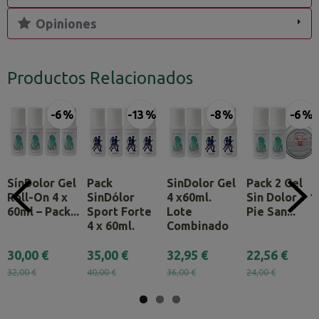
Opiniones
Productos Relacionados
-6 %
-13 %
-8 %
-6 %
SínDolor Gel
Pack
SinDolor Gel
Pack 2 Gel
Roll-On 4 x
SinDólor
4 x60ml.
Sin Dolor + 1
60ml – Pack...
Sport Forte
Lote
Pie San...
4 x 60ml.
Combinado
30,00 €
35,00 €
32,95 €
22,56 €
32,00 €
40,00 €
36,00 €
24,00 €