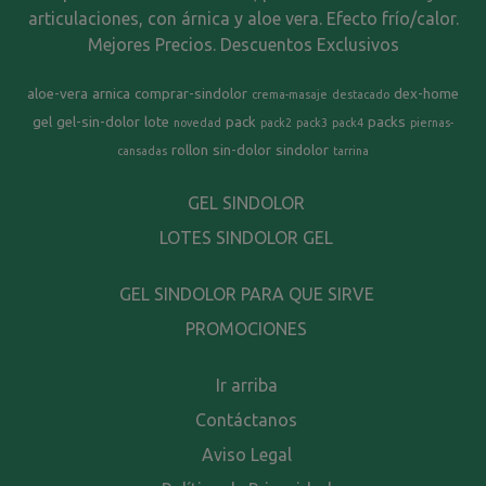
articulaciones, con árnica y aloe vera. Efecto frío/calor.
Mejores Precios. Descuentos Exclusivos
aloe-vera
arnica
comprar-sindolor
dex-home
crema-masaje
destacado
gel
gel-sin-dolor
lote
pack
packs
novedad
pack2
pack3
pack4
piernas-
rollon
sin-dolor
sindolor
cansadas
tarrina
GEL SINDOLOR
LOTES SINDOLOR GEL
GEL SINDOLOR PARA QUE SIRVE
PROMOCIONES
Ir arriba
Contáctanos
Aviso Legal