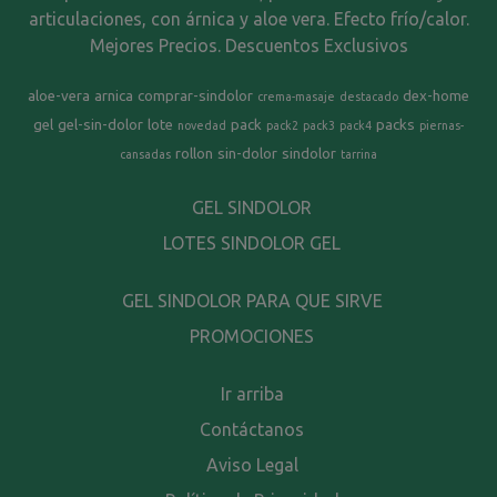
articulaciones, con árnica y aloe vera. Efecto frío/calor.
Mejores Precios. Descuentos Exclusivos
aloe-vera
arnica
comprar-sindolor
dex-home
crema-masaje
destacado
gel
gel-sin-dolor
lote
pack
packs
novedad
pack2
pack3
pack4
piernas-
rollon
sin-dolor
sindolor
cansadas
tarrina
GEL SINDOLOR
LOTES SINDOLOR GEL
GEL SINDOLOR PARA QUE SIRVE
PROMOCIONES
Ir arriba
Contáctanos
Aviso Legal