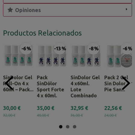
Opiniones
Productos Relacionados
-6 %
-13 %
-8 %
-6 %
SínDolor Gel
Pack
SinDolor Gel
Pack 2 Gel
Roll-On 4 x
SinDólor
4 x60ml.
Sin Dolor + 1
60ml – Pack...
Sport Forte
Lote
Pie San...
4 x 60ml.
Combinado
30,00 €
35,00 €
32,95 €
22,56 €
32,00 €
40,00 €
36,00 €
24,00 €