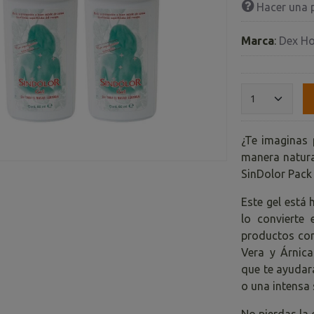
Hacer una 
Marca
:
Dex H
¿Te imaginas 
manera natural
SinDolor Pack 
Este gel está
lo convierte 
productos con
Vera y Árnica
que te ayudar
o una intensa
No pierdas la