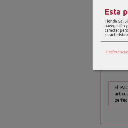
Este gel
Esta 
antiinfl
mientras 
Tienda Gel Si
navegación y 
El Pack 
carácter pers
efectiva 
característic
residuos.
Haz clic 
Preferencia
SÍNDO
El Pa
artic
perfec