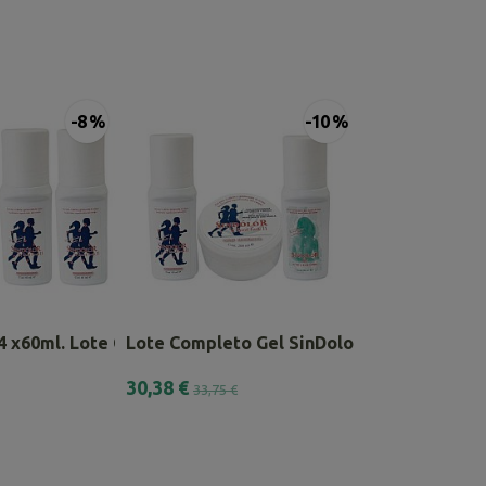
-8 %
-10 %
 4 x60ml. Lote Combinado
Lote Completo Gel SinDolor
SínDolor Gel R
30,38 €
39,00 €
33,75 €
48,00 €