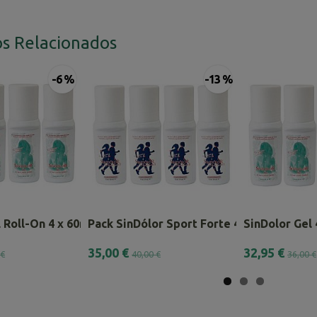
s Relacionados
-6 %
-13 %
 Roll-On 4 x 60ml – Pack...
Pack SinDólor Sport Forte 4 x 60ml.
SinDolor Gel
35,00 €
32,95 €
 €
40,00 €
36,00 €