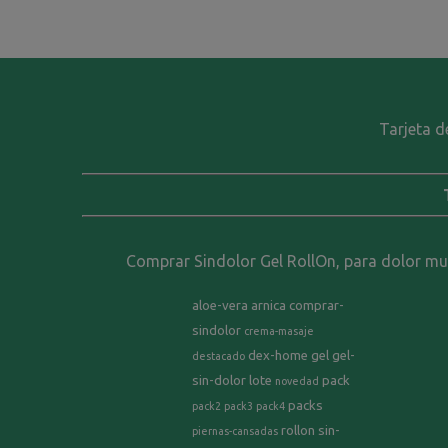
Tarjeta d
Comprar Sindolor Gel RollOn, para dolor musc
aloe-vera
arnica
comprar-
sindolor
crema-masaje
dex-home
gel
gel-
destacado
sin-dolor
lote
pack
novedad
packs
pack2
pack3
pack4
rollon
sin-
piernas-cansadas