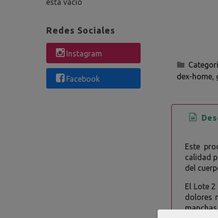
está vacío
Redes Sociales
Instagram
Categor
dex-home
Facebook
Desc
Este pro
calidad p
del cuerp
El Lote 2
dolores 
manchas e