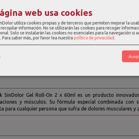
 está hecho con Aloe Vera y Árnica, dos plantas reconoc
página web usa cookies
amatorias. El Aloe Vera es conocido por su capacidad para a
que la Árnica se ha utilizado tradicionalmente para tratar dol
nDolor utiliza cookies propias y de terceros que permiten mejorar la usab
recopilar información. No se utilizarán las cookies para recoger informac
de 2 Geles de Aloe Vera y Árnica SinDolor es perfecto para a
onal. Solo se instalarán las cookies no esenciales para la navegación si 
para el dolor. Además, su fórmula de rápida absorción y no gr
a.
Para saber más, por favor lea nuestra
política de privacidad
.
en el enlace del producto para ver las características y compos
s
Acept
LOR GEL ROLLON
ck SinDolor Gel Roll-On 2 x 60ml es un producto innovador 
ulaciones y músculos. Su fórmula especial combinada con s
ta para cualquier persona que sufra de dolores musculares y a