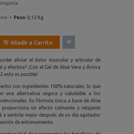
pregunta
ome
•
Peso
:
0,12 Kg
Añadir a Carrito
poder aliviar el dolor muscular y articular de
 y efectiva? ¡Con el Gel de Aloe Vera y Árnica
2 esto es posible!
 hecho con ingredientes 100% naturales, lo que
en una alternativa segura y saludable a los
vencionales. Su fórmula única a base de Aloe
 proporciona un efecto calmante y relajante
á a sentirte mejor después de un día agotador
 sesión de entrenamiento.
 oportunidad de experimentar los beneficios de