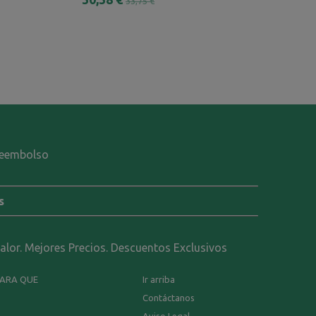
33,75 €
48,00 €
-reembolso
s
calor. Mejores Precios. Descuentos Exclusivos
PARA QUE
Ir arriba
Contáctanos