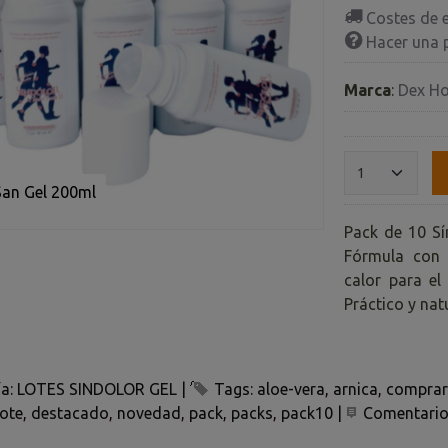
Costes de 
Hacer una 
Marca
:
Dex H
San Gel 200ml
Pack de 10 Sí
Fórmula con A
calor para el
Práctico y natu
ía:
LOTES SINDOLOR GEL
|
Tags:
aloe-vera
arnica
comprar
lote
destacado
novedad
pack
packs
pack10
|
Comentari