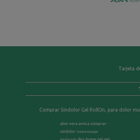
32,00
Tarjeta d
Comprar Sindolor Gel RollOn, para dolor musc
aloe-vera
arnica
comprar-
sindolor
crema-masaje
dex-home
gel
gel-
destacado