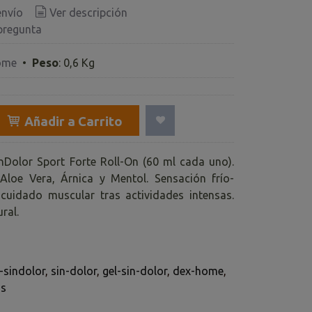
envío
Ver descripción
pregunta
ome
•
Peso
:
0,6 Kg
Añadir a Carrito
nDolor Sport Forte Roll-On (60 ml cada uno).
loe Vera, Árnica y Mentol. Sensación frío-
 cuidado muscular tras actividades intensas.
ral.
-sindolor
sin-dolor
gel-sin-dolor
dex-home
os