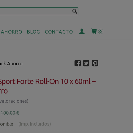
 AHORRO
BLOG
CONTACTO
0
Pack Ahorro
Sport Forte Roll-On 10 x 60ml –
rro
 valoraciones)
€
100,00 €
onible
-
(Imp. Incluidos)