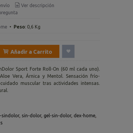
envío
Ver descripción
pregunta
ome
•
Peso
:
0,6 Kg
Añadir a Carrito
nDolor Sport Forte Roll-On (60 ml cada uno).
loe Vera, Árnica y Mentol. Sensación frío-
 cuidado muscular tras actividades intensas.
ral.
-sindolor
sin-dolor
gel-sin-dolor
dex-home
os