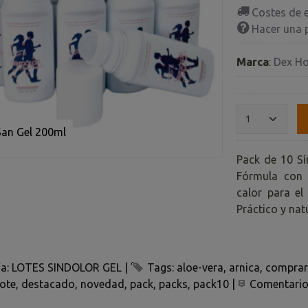
Costes de 
Hacer una 
Marca
:
Dex H
San Gel 200ml
Pack de 10 Sí
Fórmula con A
calor para el
Práctico y natu
ía:
LOTES SINDOLOR GEL
|
Tags:
aloe-vera
arnica
comprar
lote
destacado
novedad
pack
packs
pack10
|
Comentari