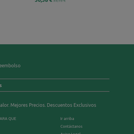
33,75 €
48,00 €
-reembolso
s
calor. Mejores Precios. Descuentos Exclusivos
PARA QUE
Ir arriba
Contáctanos