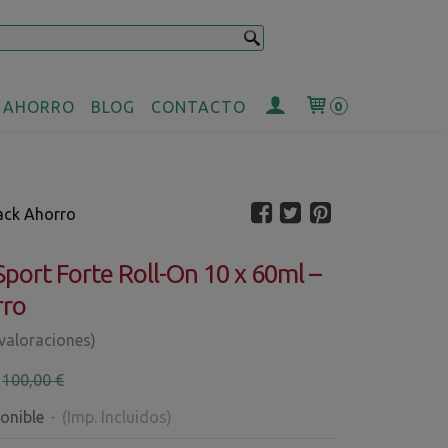
 AHORRO
BLOG
CONTACTO
0
Pack Ahorro
Sport Forte Roll-On 10 x 60ml –
rro
 valoraciones)
€
100,00 €
onible
-
(Imp. Incluidos)