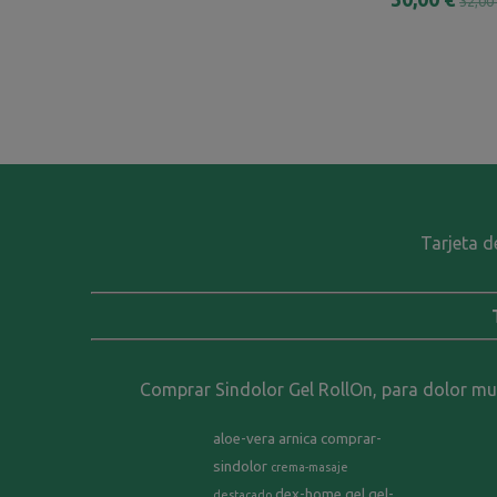
32,00
Tarjeta d
Comprar Sindolor Gel RollOn, para dolor musc
aloe-vera
arnica
comprar-
sindolor
crema-masaje
dex-home
gel
gel-
destacado