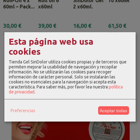
Roll-On 4 x
Roll on 6
SinDolor Gel
10 x60ml
60ml – Pack...
x60ml
2 x60ml.
30,00 €
39,00 €
16,00 €
61,50 €
32,00 €
48,00 €
80,00 €
Esta página web usa
cookies
Tienda Gel SinDolor utiliza cookies propias y de terceros que
permiten mejorar la usabilidad de navegación y recopilar
información. No se utilizarán las cookies para recoger
información de carácter personal. Solo se instalarán las
cookies no esenciales para la navegación si acepta esta
característica.
Para saber más, por favor lea nuestra
política
de privacidad
.
Preferencias
Aceptar todas