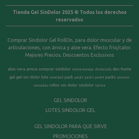
Tienda Gel SinDolor 2025 © Todos los derechos
reservados
Comprar Sindolor Gel RollOn, para dolor muscular y de
articulaciones, con árnica y aloe vera. Efecto frío/calor.
Mejores Precios. Descuentos Exclusivos
aloe-vera
arnica
comprar-sindolor
dex-home
crema-masaje
destacado
gel
gel-sin-dolor
lote
pack
packs
novedad
pack2
pack3
pack4
piernas-
rollon
sin-dolor
sindolor
cansadas
tarrina
GEL SINDOLOR
LOTES SINDOLOR GEL
GEL SINDOLOR PARA QUE SIRVE
PROMOCIONES