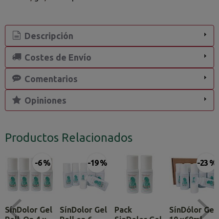
Descripción
Costes de Envío
Comentarios
Opiniones
Productos Relacionados
-6 %
-19 %
-23 %
SínDolor Gel
SínDolor Gel
Pack
SínDólor Gel