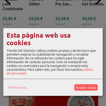
Lote
200ml
Pie San...
Gel SinDolor
Combinado
32,95 €
22,56 €
22,56 €
30,38 €
36,00 €
24,00 €
24,00 €
33,75 €
Esta página web usa
cookies
Tienda Gel SinDolor utiliza cookies propias y de terceros que
permiten mejorar la usabilidad de navegación y recopilar
información. No se utilizarán las cookies para recoger
información de carácter personal. Solo se instalarán las
cookies no esenciales para la navegación si acepta esta
característica.
Para saber más, por favor lea nuestra
política
de privacidad
.
Preferencias
Aceptar todas