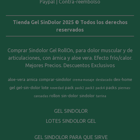
Paypal | Contra-reembolso
Tienda Gel SinDolor 2025 © Todos los derechos
reservados
Comprar Sindolor Gel RollOn, para dolor muscular y de
articulaciones, con árnica y aloe vera. Efecto frío/calor.
Mejores Precios. Descuentos Exclusivos
aloe-vera
arnica
comprar-sindolor
dex-home
crema-masaje
destacado
gel
gel-sin-dolor
lote
pack
packs
novedad
pack2
pack3
pack4
piernas-
rollon
sin-dolor
sindolor
cansadas
tarrina
GEL SINDOLOR
LOTES SINDOLOR GEL
GEL SINDOLOR PARA QUE SIRVE