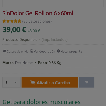
SínDolor Gel Roll on 6 x60ml
★★★★★
★★★★★
(35 valoraciones)
39,00 €
48,00 €
Producto Disponible
-
(Imp. Incluidos)
Costes de envío
Ver descripción
Hacer pregunta
Marca
:
Dex Home
•
Peso
:
0,36 Kg
Añadir a Carrito
Gel para dolores musculares