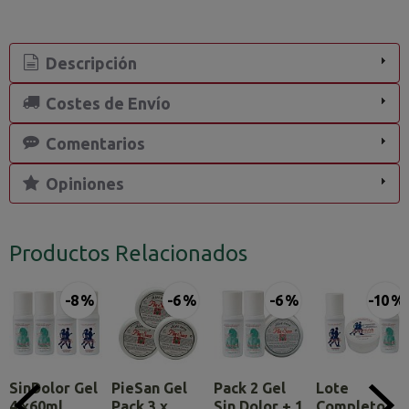
Descripción
Costes de Envío
Comentarios
Opiniones
Productos Relacionados
-8 %
-6 %
-6 %
-10 %
SinDolor Gel
PieSan Gel
Pack 2 Gel
Lote
4 x60ml.
Pack 3 x
Sin Dolor + 1
Completo