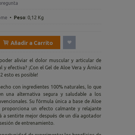
pregunta
ome
•
Peso
:
0,12 Kg
Añadir a Carrito
poder aliviar el dolor muscular y articular de
 y efectiva? ¡Con el Gel de Aloe Vera y Árnica
2 esto es posible!
 hecho con ingredientes 100% naturales, lo que
en una alternativa segura y saludable a los
vencionales. Su fórmula única a base de Aloe
 proporciona un efecto calmante y relajante
á a sentirte mejor después de un día agotador
 sesión de entrenamiento.
 oportunidad de experimentar los beneficios de