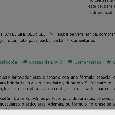
este gel para 
la diferencia!
ía:
LOTES SINDOLOR GEL
|
Tags:
aloe-vera
arnica
comprar
gel
rollon
lote
pack
packs
pack2
|
Comentarios
ripción
Costes de Envío
Comentarios
O
ducto innovador está diseñado con una fórmula especial q
ara brindarte un alivio inmediato y duradero. Su formato roll-o
o, lo que te permitirá llevarlo contigo a todas partes para un
 Gel Sin Dolor Roll-On es perfecto para deportistas, persona
musculares o articulares. Además, su fórmula no grasa se a
n la piel.