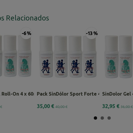
s Relacionados
-6 %
-13 %
 Roll-On 4 x 60ml – Pack...
Pack SinDólor Sport Forte 4 x 60ml.
SinDolor Gel
35,00 €
32,95 €
 €
40,00 €
36,00 €