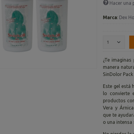
Hacer una 
Marca
:
Dex H
¿Te imaginas 
manera natural
SinDolor Pack 
Este gel está
lo convierte 
productos con
Vera y Árnica
que te ayudar
o una intensa
No pierdas la