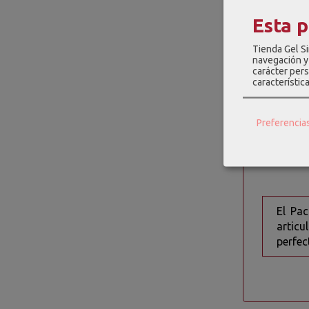
Este gel
Esta 
antiinfl
mientras 
Tienda Gel Si
navegación y 
El Pack 
carácter pers
característic
efectiva 
residuos.
Preferencia
Haz clic 
SÍNDO
El Pa
artic
perfec