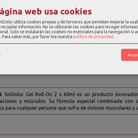
 está hecho con Aloe Vera y Árnica, dos plantas reconoc
página web usa cookies
amatorias. El Aloe Vera es conocido por su capacidad para a
que la Árnica se ha utilizado tradicionalmente para tratar dol
nDolor utiliza cookies propias y de terceros que permiten mejorar la usab
recopilar información. No se utilizarán las cookies para recoger informac
de 2 Geles de Aloe Vera y Árnica SinDolor es perfecto para a
onal. Solo se instalarán las cookies no esenciales para la navegación si 
a.
Para saber más, por favor lea nuestra
política de privacidad
.
para el dolor. Además, su fórmula de rápida absorción y no gr
s
Acept
en el enlace del producto para ver las características y compos
LOR GEL ROLLON
ck SinDolor Gel Roll-On 2 x 60ml es un producto innovador 
ulaciones y músculos. Su fórmula especial combinada con s
ta para cualquier persona que sufra de dolores musculares y a