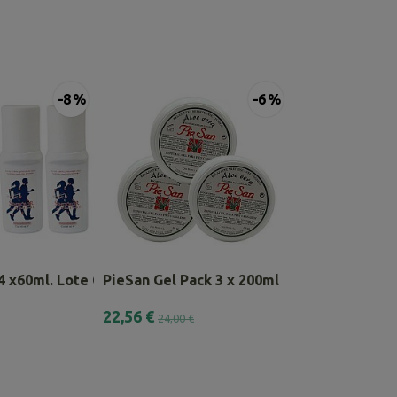
-8 %
-6 %
 4 x60ml. Lote Combinado
PieSan Gel Pack 3 x 200ml
Pack 2 Gel Sin 
22,56 €
22,56 €
24,00 €
24,00 €