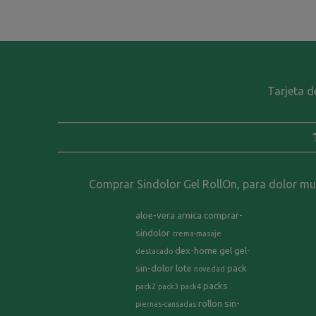
Tarjeta d
Comprar Sindolor Gel RollOn, para dolor musc
aloe-vera
arnica
comprar-
sindolor
crema-masaje
dex-home
gel
gel-
destacado
sin-dolor
lote
pack
novedad
packs
pack2
pack3
pack4
rollon
sin-
piernas-cansadas