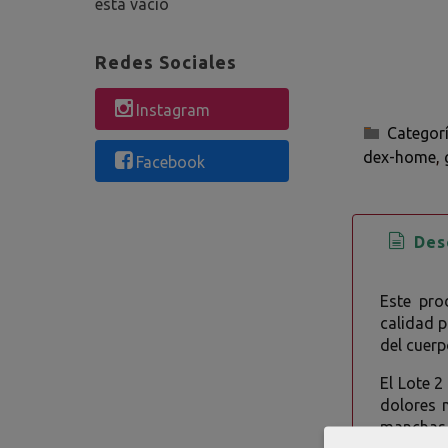
está vacío
Redes Sociales
Instagram
Categor
dex-home
Facebook
Desc
Este pro
calidad p
del cuerp
El Lote 2
dolores 
manchas e