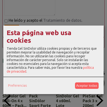
He leído y acepto el
Tratamiento de datos
.
Esta página web usa
cookies
Opiniones
Tienda Gel SinDolor utiliza cookies propias y de terceros que
permiten mejorar la usabilidad de navegación y recopilar
información. No se utilizarán las cookies para recoger
Productos Relacionados
información de carácter personal. Solo se instalarán las
cookies no esenciales para la navegación si acepta esta
característica.
Para saber más, por favor lea nuestra
política
de privacidad
.
-6 %
-13 %
-8 %
-6 %
Preferencias
Aceptar todas
SínDolor Gel
Pack
SinDolor Gel
PieSan Gel
Roll-On 4 x
SinDólor
4 x60ml.
Pack 3 x
60ml – Pack...
Sport Forte
Lote
200ml