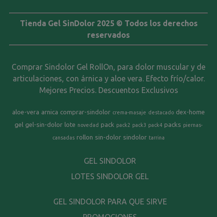
Tienda Gel SinDolor 2025 © Todos los derechos
reservados
Comprar Sindolor Gel RollOn, para dolor muscular y de
articulaciones, con árnica y aloe vera. Efecto frío/calor.
Mejores Precios. Descuentos Exclusivos
aloe-vera
arnica
comprar-sindolor
dex-home
crema-masaje
destacado
gel
gel-sin-dolor
lote
pack
packs
novedad
pack2
pack3
pack4
piernas-
rollon
sin-dolor
sindolor
cansadas
tarrina
GEL SINDOLOR
LOTES SINDOLOR GEL
GEL SINDOLOR PARA QUE SIRVE