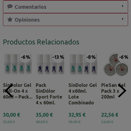
Comentarios
Opiniones
Productos Relacionados
-6 %
-13 %
-8 %
-6 %
SínDolor Gel
Pack
SinDolor Gel
PieSan Gel
Roll-On 4 x
SinDólor
4 x60ml.
Pack 3 x
60ml – Pack...
Sport Forte
Lote
200ml
4 x 60ml.
Combinado
30,00 €
35,00 €
32,95 €
22,56 €
32,00 €
40,00 €
36,00 €
24,00 €