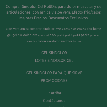
Comprar Sindolor Gel RollOn, para dolor muscular y de
articulaciones, con árnica y aloe vera. Efecto frío/calor.
Mejores Precios. Descuentos Exclusivos
aloe-vera
arnica
comprar-sindolor
dex-home
crema-masaje
destacado
gel
gel-sin-dolor
lote
pack
packs
novedad
pack2
pack3
pack4
piernas-
rollon
sin-dolor
sindolor
cansadas
tarrina
GEL SINDOLOR
LOTES SINDOLOR GEL
GEL SINDOLOR PARA QUE SIRVE
PROMOCIONES
Ir arriba
Contáctanos