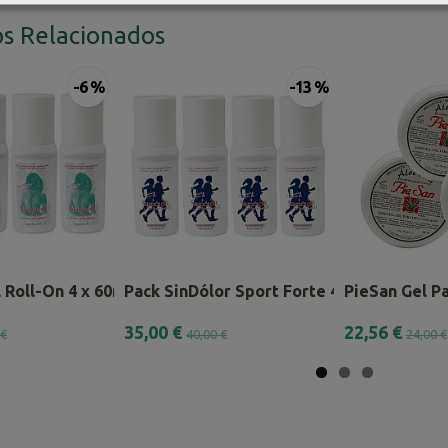
s Relacionados
-6 %
-13 %
 Roll-On 4 x 60ml – Pack...
Pack SinDólor Sport Forte 4 x 60ml.
PieSan Gel Pa
35,00 €
22,56 €
 €
40,00 €
24,00 €