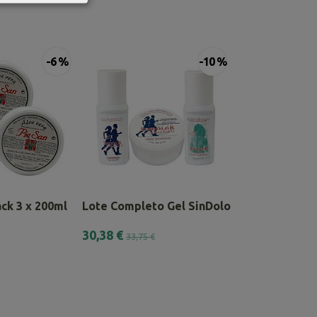
-6 %
-10 %
ck 3 x 200ml
Lote Completo Gel SinDolor
Lote Alivia Ge
30,38 €
37,58 €
33,75 €
41,75 €