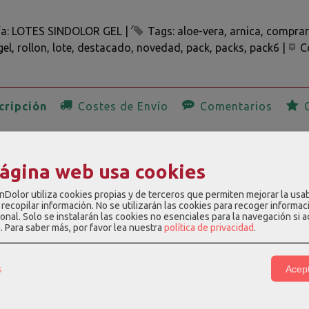
ía:
LOTES SINDOLOR GEL
|
Tags:
aloe-vera
arnica
comprar
gel
rollon
lote
destacado
novedad
pack
packs
pack6
|
C
ripción
Costes de Envío
Comentarios
O
ombinado 6 Gel SinDolor es un kit de geles especialmente dise
s. Este pack incluye 3 unidades de Gel SinDolor Rollon y 3 u
página web usa cookies
s con ingredientes naturales como Aloe Vera, Árnica, Salvia, M
nDolor utiliza cookies propias y de terceros que permiten mejorar la usab
en el enlace del producto para ver las características y compos
recopilar información. No se utilizarán las cookies para recoger informac
onal. Solo se instalarán las cookies no esenciales para la navegación si 
a.
Para saber más, por favor lea nuestra
política de privacidad
.
LOR GEL ROLLON
3 unidades
LOR SPORT FORTE II
3 unidades
s
Acept