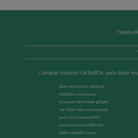
Tarjeta d
Comprar Sindolor Gel RollOn, para dolor musc
aloe-vera
arnica
comprar-
sindolor
crema-masaje
dex-home
gel
gel-
destacado
sin-dolor
lote
pack
novedad
packs
pack2
pack3
pack4
rollon
sin-
piernas-cansadas
dolor
sindolor
tarrina