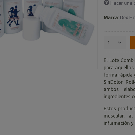
Hacer una 
Marca
:
Dex H
El Lote Combi
para aquellos
forma rápida y
SinDolor Rol
ambos elab
ingredientes c
Estos product
muscular, a
inflamación y 