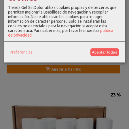
Tienda Gel SinDolor utiliza cookies propias y de terceros que
permiten mejorar la usabilidad de navegación y recopilar
información. No se utilizarán las cookies para recoger
información de carácter personal. Solo se instalarán las
El Lote Combinado 6 Gel SinDolor es un kit de geles
cookies no esenciales para la navegación si acepta esta
especialmente...
característica.
Para saber más, por favor lea nuestra
política
de privacidad
.
41,50 €
54,00 €
Preferencias
Aceptar todas
★★★★★
★★★★★
Añadir a Carrito
-23 %