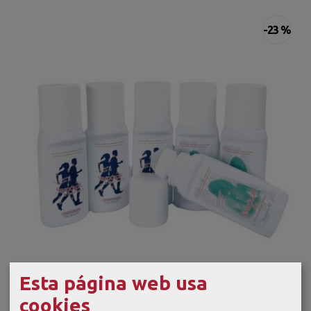
-23 %
Esta página web usa
cookies
SinDólor Gel 6 x60ml. Pack Combinado