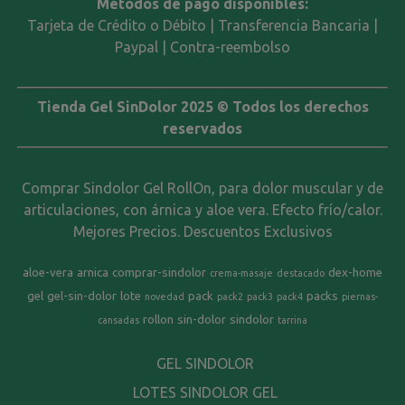
Métodos de pago disponibles:
Tarjeta de Crédito o Débito | Transferencia Bancaria |
Paypal | Contra-reembolso
Tienda Gel SinDolor 2025 © Todos los derechos
reservados
Comprar Sindolor Gel RollOn, para dolor muscular y de
articulaciones, con árnica y aloe vera. Efecto frío/calor.
Mejores Precios. Descuentos Exclusivos
aloe-vera
arnica
comprar-sindolor
dex-home
crema-masaje
destacado
gel
gel-sin-dolor
lote
pack
packs
novedad
pack2
pack3
pack4
piernas-
rollon
sin-dolor
sindolor
cansadas
tarrina
GEL SINDOLOR
LOTES SINDOLOR GEL