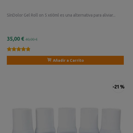
SínDolor Gel Roll on 5 x60ml es una alternativa para aliviar...
35,00 €
40,00 €
★★★★★
★★★★★
Añadir a Carrito
-21 %