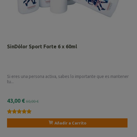
SinDólor Sport Forte 6 x 60ml
Si eres una persona activa, sabes lo importante que es mantener
tu...
43,00 €
60,00 €
★★★★★
★★★★★
Añadir a Carrito