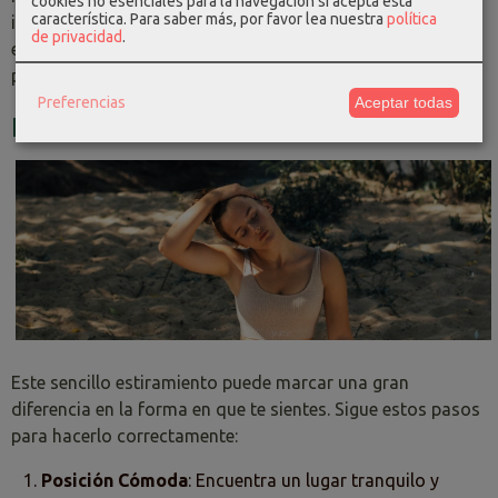
cookies no esenciales para la navegación si acepta esta
característica.
Para saber más, por favor lea nuestra
política
incluir este ejercicio en tu rutina diaria, puedes
de privacidad
.
experimentar una mayor comodidad y flexibilidad en la
parte baja de tu espalda.
Preferencias
Aceptar todas
Estiramiento de Cuello Lateral
Este sencillo estiramiento puede marcar una gran
diferencia en la forma en que te sientes. Sigue estos pasos
para hacerlo correctamente:
Posición Cómoda
: Encuentra un lugar tranquilo y