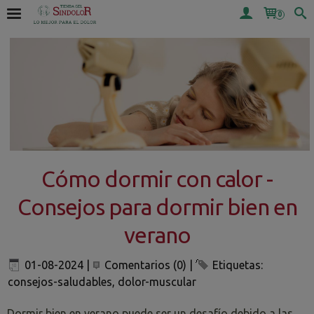
0
Cómo dormir con calor -
Consejos para dormir bien en
verano
01-08-2024
|
Comentarios (0)
|
Etiquetas:
consejos-saludables
,
dolor-muscular
Dormir bien en verano puede ser un desafío debido a las