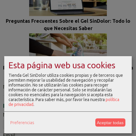
Preguntas Frecuentes Sobre el Gel SinDolor: Todo lo
que Necesitas Saber
Esta página web usa cookies
Prevenir es mejor que curar: Consejos y ejercicios para
evitar el dolor muscular
Tienda Gel SinDolor utiliza cookies propias y de terceros que
permiten mejorar la usabilidad de navegación y recopilar
información. No se utilizarán las cookies para recoger
No se encontraron resultados.
información de carácter personal. Solo se instalarán las
cookies no esenciales para la navegación si acepta esta
característica.
Para saber más, por favor lea nuestra
política
de privacidad
.
Deja un Comentario
Nombre
Preferencias
Aceptar todas
Email