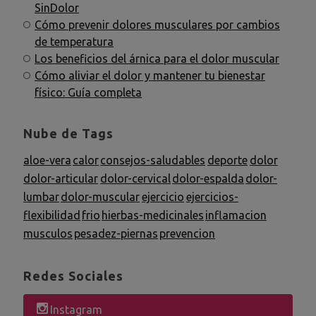
SinDolor
Cómo prevenir dolores musculares por cambios
de temperatura
Los beneficios del árnica para el dolor muscular
Cómo aliviar el dolor y mantener tu bienestar
físico: Guía completa
Nube de Tags
aloe-vera
calor
consejos-saludables
deporte
dolor
dolor-articular
dolor-cervical
dolor-espalda
dolor-
lumbar
dolor-muscular
ejercicio
ejercicios-
flexibilidad
frio
hierbas-medicinales
inflamacion
musculos
pesadez-piernas
prevencion
Redes Sociales
Instagram