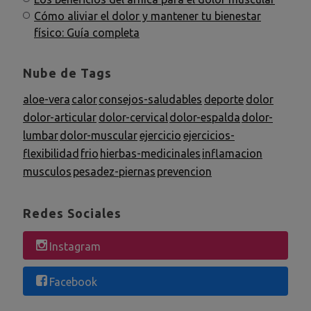
Cómo aliviar el dolor y mantener tu bienestar
físico: Guía completa
Nube de Tags
aloe-vera
calor
consejos-saludables
deporte
dolor
dolor-articular
dolor-cervical
dolor-espalda
dolor-
lumbar
dolor-muscular
ejercicio
ejercicios-
flexibilidad
frio
hierbas-medicinales
inflamacion
musculos
pesadez-piernas
prevencion
Redes Sociales
Instagram
Facebook