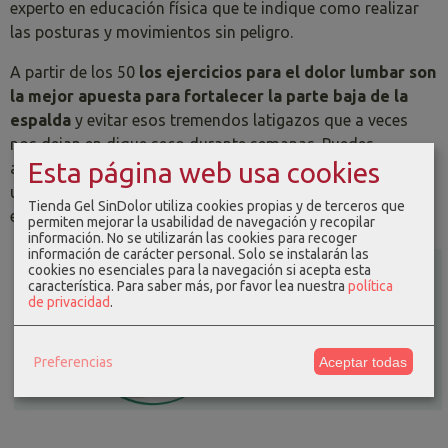
experto en educación física que te indique como realizar
las posturas y movimientos sin peligro.
A partir de los 50
los ejercicios para el dolor lumbar
son
la mejor apuesta para fortalecer
la parte baja de la
espalda
y evitar esos tremendos latigazos que a veces
nos dejan en dique seco durante semanas. Puedes
Esta página web usa cookies
ayudarte con algún
antiinflamatorio natural muscular
de
uso tópico para preparar la zona antes de realizar los
Tienda Gel SinDolor utiliza cookies propias y de terceros que
ejercicios. Notarás sus beneficios en todo tu cuerpo.
permiten mejorar la usabilidad de navegación y recopilar
información. No se utilizarán las cookies para recoger
información de carácter personal. Solo se instalarán las
cookies no esenciales para la navegación si acepta esta
característica.
Para saber más, por favor lea nuestra
política
de privacidad
.
Preferencias
Aceptar todas