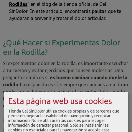
Rodillas
" en el blog de la tienda oficial de Gel
SinDolor. En este artículo, encontrarás pautas que te
ayudaran a prevenir y tratar el dolor articular.
¿Qué Hacer si Experimentas Dolor
en la Rodilla?
Si experimentas dolor en la rodilla, es importante escuchar
a tu cuerpo y evitar ejercicios que causen molestias. Una
pregunta común es si
es bueno caminar cuando duele la
rodilla
. La respuesta es sí, siempre que camines a un ritmo
moderado y detengas la actividad si sientes dolor agudo.
Recuerda que el dolor persistente debe ser evaluado por
Esta página web usa cookies
un profesional de la salud para un diagnóstico adecuado.
Tienda Gel SinDolor utiliza cookies propias y de terceros que
permiten mejorar la usabilidad de navegación y recopilar
Mantén tus Rodillas Saludables y en
información. No se utilizarán las cookies para recoger
información de carácter personal. Solo se instalarán las
Movimiento
cookies no esenciales para la navegación si acepta esta