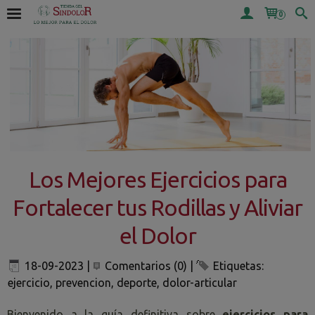
0
Los Mejores Ejercicios para
Fortalecer tus Rodillas y Aliviar
el Dolor
18-09-2023
|
Comentarios (0)
|
Etiquetas:
ejercicio
,
prevencion
,
deporte
,
dolor-articular
Bienvenido a la guía definitiva sobre
ejercicios para