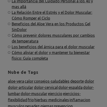
La Importancia del Cuidado Personal a los 40 y
mas allá
La Relación Entre el Estrés y el Dolor Muscular:
Cómo Romper el Ciclo
Beneficios del Aloe Vera en los Productos Gel
SinDolor
Cómo prevenir dolores musculares por cambios
de temperatura
Los beneficios del árnica para el dolor muscular
Cómo aliviar el dolor y mantener tu bienestar
físico: Guía completa
Nube de Tags
aloe-vera
calor
consejos-saludables
deporte
dolor
dolor-articular
dolor-cervical
dolor-espalda
dolor-
lumbar
dolor-muscular
ejercicio
ejercicios-
flexibilidad
frio
hierbas-medicinales
inflamacion
musculos
pesadez-piernas
prevencion