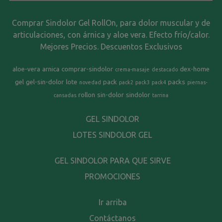
Comprar Sindolor Gel RollOn, para dolor muscular y de
articulaciones, con árnica y aloe vera. Efecto frío/calor.
Mejores Precios. Descuentos Exclusivos
aloe-vera
arnica
comprar-sindolor
dex-home
crema-masaje
destacado
gel
gel-sin-dolor
lote
pack
packs
novedad
pack2
pack3
pack4
piernas-
rollon
sin-dolor
sindolor
cansadas
tarrina
GEL SINDOLOR
LOTES SINDOLOR GEL
GEL SINDOLOR PARA QUE SIRVE
PROMOCIONES
Ir arriba
Contáctanos