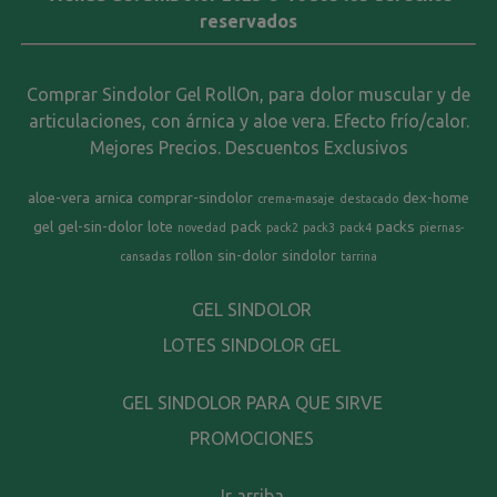
reservados
Comprar Sindolor Gel RollOn, para dolor muscular y de
articulaciones, con árnica y aloe vera. Efecto frío/calor.
Mejores Precios. Descuentos Exclusivos
aloe-vera
arnica
comprar-sindolor
dex-home
crema-masaje
destacado
gel
gel-sin-dolor
lote
pack
packs
novedad
pack2
pack3
pack4
piernas-
rollon
sin-dolor
sindolor
cansadas
tarrina
GEL SINDOLOR
LOTES SINDOLOR GEL
GEL SINDOLOR PARA QUE SIRVE
PROMOCIONES
Ir arriba