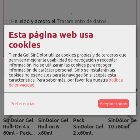
He leído y acepto el
Tratamiento de datos
.
Esta página web usa
cookies
Opiniones
Tienda Gel SinDolor utiliza cookies propias y de terceros que
permiten mejorar la usabilidad de navegación y recopilar
información. No se utilizarán las cookies para recoger
información de carácter personal. Solo se instalarán las
Productos Relacionados
cookies no esenciales para la navegación si acepta esta
característica.
Para saber más, por favor lea nuestra
política
de privacidad
.
-6 %
-19 %
-23 %
Preferencias
Aceptar todas
SínDolor Gel
SínDolor Gel
Pack
SínDólor Gel
Roll-On 4 x
Roll on 6
SinDolor Gel
10 x60ml
60ml – Pack...
x60ml
2 x60ml.