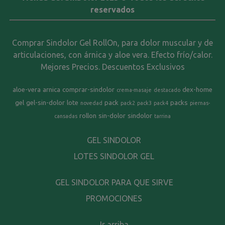
reservados
Comprar Sindolor Gel RollOn, para dolor muscular y de
articulaciones, con árnica y aloe vera. Efecto frío/calor.
Mejores Precios. Descuentos Exclusivos
aloe-vera
arnica
comprar-sindolor
dex-home
crema-masaje
destacado
gel
gel-sin-dolor
lote
pack
packs
novedad
pack2
pack3
pack4
piernas-
rollon
sin-dolor
sindolor
cansadas
tarrina
GEL SINDOLOR
LOTES SINDOLOR GEL
GEL SINDOLOR PARA QUE SIRVE
PROMOCIONES
Ir arriba