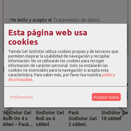
He leído y acepto el
Tratamiento de datos
.
Esta página web usa
cookies
Opiniones
Tienda Gel SinDolor utiliza cookies propias y de terceros que
permiten mejorar la usabilidad de navegación y recopilar
información. No se utilizarán las cookies para recoger
información de carácter personal. Solo se instalarán las
Productos Relacionados
cookies no esenciales para la navegación si acepta esta
característica.
Para saber más, por favor lea nuestra
política
de privacidad
.
-6 %
-19 %
-23 %
Preferencias
Aceptar todas
SínDolor Gel
SínDolor Gel
Pack
SínDólor Gel
Roll-On 4 x
Roll on 6
SinDolor Gel
10 x60ml
60ml – Pack...
x60ml
2 x60ml.