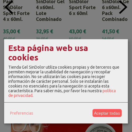
Pack
SinDolor Gel
SinDólor
SinDólor Gel
SinDólor
4 x60ml.
Sport Forte
6 x60ml.
Sport Forte
Lote
6 x 60ml
Pack
4 x 60ml.
Combinado
Combinado
35,00 €
32,95 €
43,00 €
41,50 €
40,00 €
36,00 €
60,00 €
54,00 €
Esta página web usa
cookies
Tienda Gel SinDolor utiliza cookies propias y de terceros que
permiten mejorar la usabilidad de navegación y recopilar
información. No se utilizarán las cookies para recoger
información de carácter personal. Solo se instalarán las
cookies no esenciales para la navegación si acepta esta
característica.
Para saber más, por favor lea nuestra
política
de privacidad
.
Preferencias
Aceptar todas