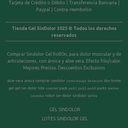
Tarjeta de Crédito o Débito | Transferencia Bancaria |
Paypal | Contra-reembolso
Tienda Gel SinDolor 2025 © Todos los derechos
reservados
Comprar Sindolor Gel RollOn, para dolor muscular y de
articulaciones, con árnica y aloe vera. Efecto frío/calor.
Mejores Precios. Descuentos Exclusivos
aloe-vera
arnica
comprar-sindolor
dex-home
crema-masaje
destacado
gel
gel-sin-dolor
lote
pack
packs
novedad
pack2
pack3
pack4
piernas-
rollon
sin-dolor
sindolor
cansadas
tarrina
GEL SINDOLOR
LOTES SINDOLOR GEL