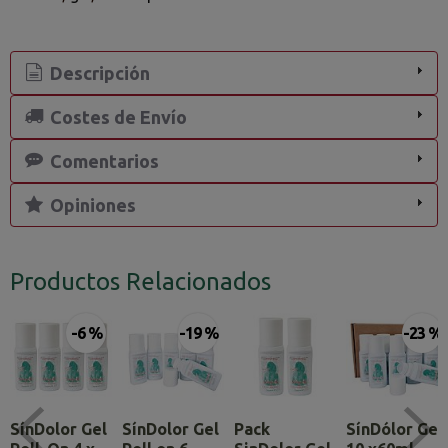
Descripción
Costes de Envío
Comentarios
Opiniones
Productos Relacionados
-6 %
-19 %
-23 %
SínDolor Gel
SínDolor Gel
Pack
SínDólor Gel