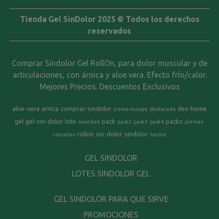
Tienda Gel SinDolor 2025 © Todos los derechos
reservados
Comprar Sindolor Gel RollOn, para dolor muscular y de
articulaciones, con árnica y aloe vera. Efecto frío/calor.
Mejores Precios. Descuentos Exclusivos
aloe-vera
arnica
comprar-sindolor
dex-home
crema-masaje
destacado
gel
gel-sin-dolor
lote
pack
packs
novedad
pack2
pack3
pack4
piernas-
rollon
sin-dolor
sindolor
cansadas
tarrina
GEL SINDOLOR
LOTES SINDOLOR GEL
GEL SINDOLOR PARA QUE SIRVE
PROMOCIONES