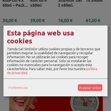
Roll-On 4 x
Roll on 6
SinDolor Gel
10 x60ml
60ml – Pack...
x60ml
2 x60ml.
30,00 €
39,00 €
16,00 €
61,50 €
32,00 €
48,00 €
80,00 €
Esta página web usa
cookies
Tienda Gel SinDolor utiliza cookies propias y de terceros que
permiten mejorar la usabilidad de navegación y recopilar
información. No se utilizarán las cookies para recoger
información de carácter personal. Solo se instalarán las
cookies no esenciales para la navegación si acepta esta
característica.
Para saber más, por favor lea nuestra
política
de privacidad
.
Preferencias
Aceptar todas