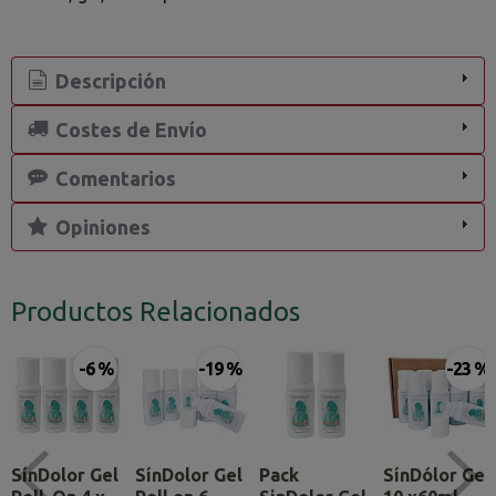
Descripción
Costes de Envío
Comentarios
Opiniones
Productos Relacionados
-6 %
-19 %
-23 %
SínDolor Gel
SínDolor Gel
Pack
SínDólor Gel