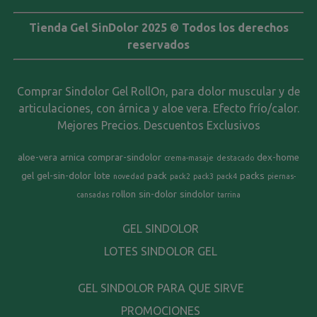
Tienda Gel SinDolor 2025 © Todos los derechos
reservados
Comprar Sindolor Gel RollOn, para dolor muscular y de
articulaciones, con árnica y aloe vera. Efecto frío/calor.
Mejores Precios. Descuentos Exclusivos
aloe-vera
arnica
comprar-sindolor
dex-home
crema-masaje
destacado
gel
gel-sin-dolor
lote
pack
packs
novedad
pack2
pack3
pack4
piernas-
rollon
sin-dolor
sindolor
cansadas
tarrina
GEL SINDOLOR
LOTES SINDOLOR GEL
GEL SINDOLOR PARA QUE SIRVE
PROMOCIONES