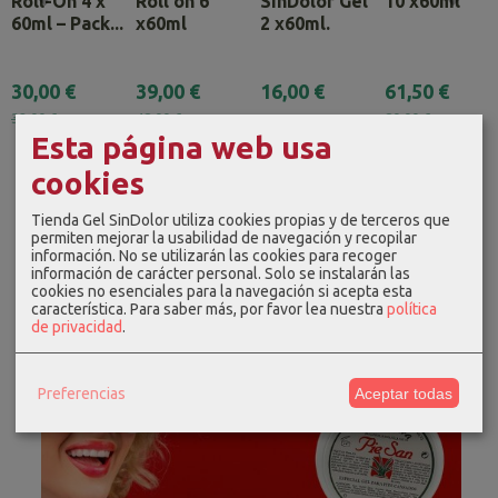
Roll-On 4 x
Roll on 6
SinDolor Gel
10 x60ml
60ml – Pack...
x60ml
2 x60ml.
30,00 €
39,00 €
16,00 €
61,50 €
32,00 €
48,00 €
80,00 €
Esta página web usa
cookies
Tienda Gel SinDolor utiliza cookies propias y de terceros que
permiten mejorar la usabilidad de navegación y recopilar
información. No se utilizarán las cookies para recoger
información de carácter personal. Solo se instalarán las
cookies no esenciales para la navegación si acepta esta
característica.
Para saber más, por favor lea nuestra
política
de privacidad
.
Preferencias
Aceptar todas