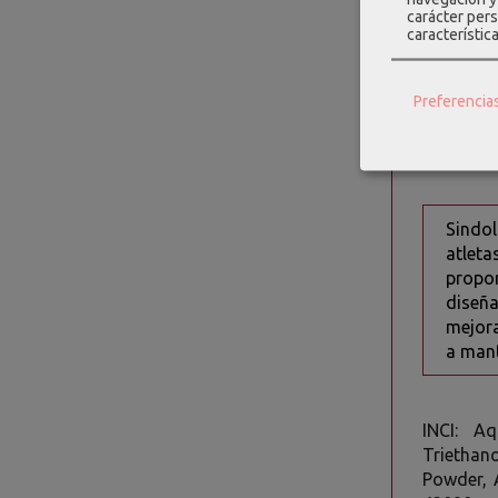
Manzan
carácter pers
articul
característic
Alcanf
articul
Preferencia
Mentol
Aceite
Sindol
atlet
propor
diseña
mejora
a mant
INCI: Aq
Triethano
Powder, 