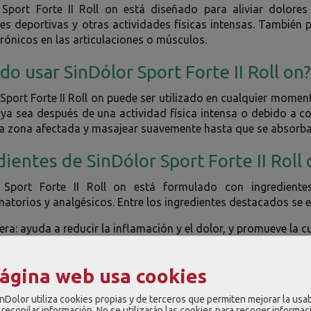
 Sport Forte II Roll on está diseñado para aliviar dolore
es deportivas y otras actividades físicas intensas. También 
rónicos en las articulaciones o músculos.
do usar SinDólor Sport Forte II Roll on
Sport Forte II Roll on puede ser utilizado en cualquier mome
, ya sea después de una actividad física intensa o debido a c
 la zona afectada y masajear suavemente hasta que se absorb
dientes de SinDólor Sport Forte II Roll
 Sport Forte II Roll on está formulado con ingredient
matorios y analgésicos. Entre los ingredientes destacados se 
era: ayuda a reducir la inflamación y el dolor, y promueve la cu
: tiene propiedades antiinflamatorias y analgésicas, y se util
ares y contusiones.
página web usa cookies
: tiene propiedades antiinflamatorias y analgésicas, y se utili
ares.
nDolor utiliza cookies propias y de terceros que permiten mejorar la usab
recopilar información. No se utilizarán las cookies para recoger informac