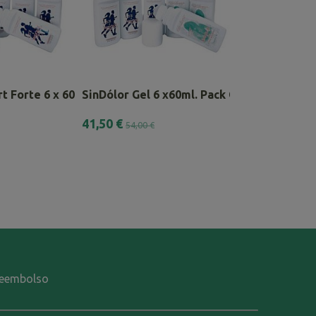
t Forte 6 x 60ml
SinDólor Gel 6 x60ml. Pack Combinado
Pack SinDólor 
41,50 €
20,00 €
54,00 €
-reembolso