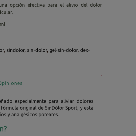
na opción efectiva para el alivio del dolor
icular.
0ml
or
sindolor
sin-dolor
gel-sin-dolor
dex-
piniones
eñado especialmente para aliviar dolores
fórmula original de SinDólor Sport, y está
os y analgésicos potentes.
on?