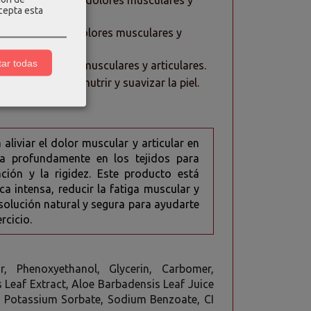
tiliza para tratar dolores musculares y
acepta esta
liza para tratar dolores musculares y
ar todas
a tratar dolores musculares y articulares.
se utiliza para nutrir y suavizar la piel.
liviar el dolor muscular y articular en
ra profundamente en los tejidos para
ación y la rigidez. Este producto está
a intensa, reducir la fatiga muscular y
 solución natural y segura para ayudarte
rcicio.
, Phenoxyethanol, Glycerin, Carbomer,
s Leaf Extract, Aloe Barbadensis Leaf Juice
n, Potassium Sorbate, Sodium Benzoate, CI