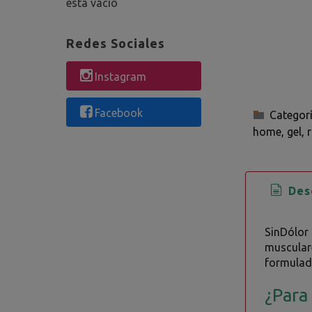
está vacío
Redes Sociales
Instagram
Facebook
Categor
home
gel
Desc
SinDólor
musculare
formulad
¿Para 