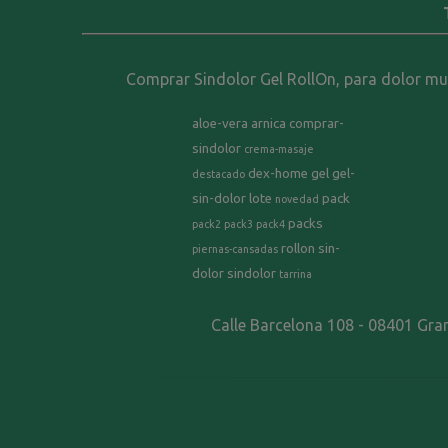
Comprar Sindolor Gel RollOn, para dolor musc
aloe-vera
arnica
comprar-
sindolor
crema-masaje
dex-home
gel
gel-
destacado
sin-dolor
lote
pack
novedad
packs
pack2
pack3
pack4
rollon
sin-
piernas-cansadas
dolor
sindolor
tarrina
Calle Barcelona 108 - 08401 Gra