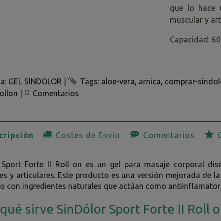
que lo hace u
muscular y art
Capacidad: 6
ía:
GEL SINDOLOR
|
Tags:
aloe-vera
arnica
comprar-sindol
rollon
|
Comentarios
ripción
Costes de Envío
Comentarios
O
 Sport Forte II Roll on es un gel para masaje corporal dis
s y articulares. Este producto es una versión mejorada de la 
o con ingredientes naturales que actúan como antiinflamatori
qué sirve SinDólor Sport Forte II Roll 