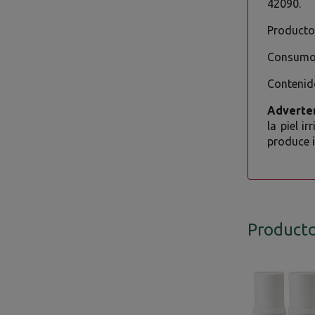
42090.
Producto 
Consumo 
Contenid
Adverte
la piel i
produce i
Producto