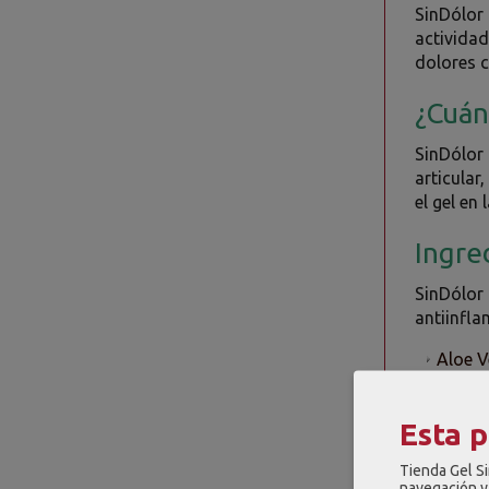
SinDólor
actividad
dolores c
¿Cuán
SinDólor 
articular
el gel en
Ingre
SinDólor
antiinfla
Aloe V
Árnica
muscul
Esta 
Salvia
articul
Tienda Gel Si
navegación y 