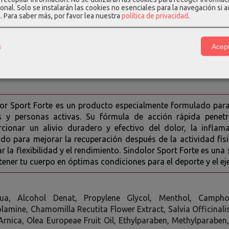
illa: tiene propiedades antiinflamatorias y analgésicas, y se u
onal. Solo se instalarán las cookies no esenciales para la navegación si 
ares.
a.
Para saber más, por favor lea nuestra
política de privacidad
.
or: tiene propiedades analgésicas y antiinflamatorias, y se uti
ares.
s
Acept
: tiene propiedades analgésicas y refrescantes, y se utiliza par
 de Oliva: tiene propiedades antiinflamatorias y antioxidantes, y 
or Sport Forte es un producto especialmente formulado para a
as y personas activas. Su fórmula de acción rápida penet
cionar un alivio duradero y efectivo del dolor, la inflam
do para mejorar la recuperación después de la actividad físic
r la flexibilidad y el rendimiento. Sindolor Sport Forte es una
ener tu cuerpo en óptimas condiciones para el deporte y el eje
ua, Alcohol Denat, Propylene Glycol, Menthol, Camphor
lamine, Chamomilla Recutita Flower Extract, Salvia Officinali
Arnica, Olea Europeae Fruit Oil, Ethylparaben, Methylparabe