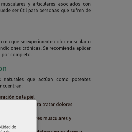
s musculares y articulares asociados con
puede ser útil para personas que sufren de
?
nto en que se experimente dolor muscular o
ondiciones crónicas. Se recomienda aplicar
a por completo.
 on
es naturales que actúan como potentes
encuentran:
ración de la piel.
iza comúnmente para tratar dolores
za para tratar dolores musculares y
ilidad de
ión de