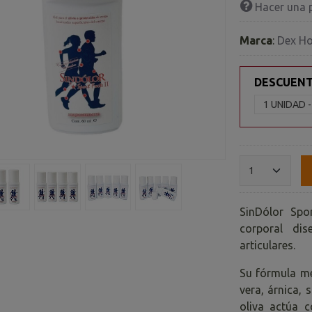
Hacer una 
Marca
:
Dex H
DESCUEN
SinDólor Spo
corporal dis
articulares.
Su fórmula me
vera, árnica, 
oliva actúa c