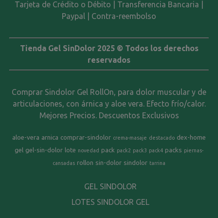
Tarjeta de Crédito o Débito | Transferencia Bancaria |
Paypal | Contra-reembolso
Tienda Gel SinDolor 2025 © Todos los derechos
reservados
Comprar Sindolor Gel RollOn, para dolor muscular y de
articulaciones, con árnica y aloe vera. Efecto frío/calor.
Mejores Precios. Descuentos Exclusivos
aloe-vera
arnica
comprar-sindolor
dex-home
crema-masaje
destacado
gel
gel-sin-dolor
lote
pack
packs
novedad
pack2
pack3
pack4
piernas-
rollon
sin-dolor
sindolor
cansadas
tarrina
GEL SINDOLOR
LOTES SINDOLOR GEL