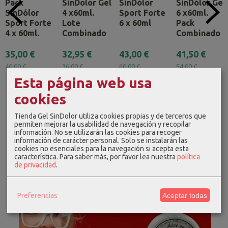
Pack
SinDolor Gel
SinDólor
SinDólor Gel
SinDólor
4 x60ml.
Sport Forte
6 x60ml.
Sport Forte
Lote
6 x 60ml
Pack
4 x 60ml.
Combinado
Combinado
35,00 €
32,95 €
43,00 €
41,50 €
40,00 €
36,00 €
60,00 €
54,00 €
Esta página web usa
cookies
Tienda Gel SinDolor utiliza cookies propias y de terceros que
permiten mejorar la usabilidad de navegación y recopilar
información. No se utilizarán las cookies para recoger
información de carácter personal. Solo se instalarán las
cookies no esenciales para la navegación si acepta esta
característica.
Para saber más, por favor lea nuestra
política
de privacidad
.
Preferencias
Aceptar todas