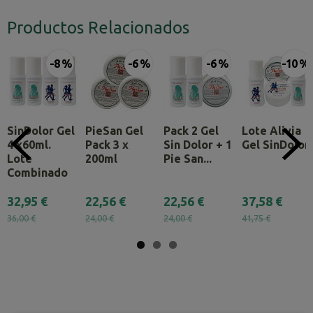
Productos Relacionados
-8 %
-6 %
-6 %
-10 %
SinDolor Gel
PieSan Gel
Pack 2 Gel
Lote Alivia
4 x60ml.
Pack 3 x
Sin Dolor + 1
Gel SinDolor
Lote
200ml
Pie San...
Combinado
32,95 €
22,56 €
22,56 €
37,58 €
36,00 €
24,00 €
24,00 €
41,75 €