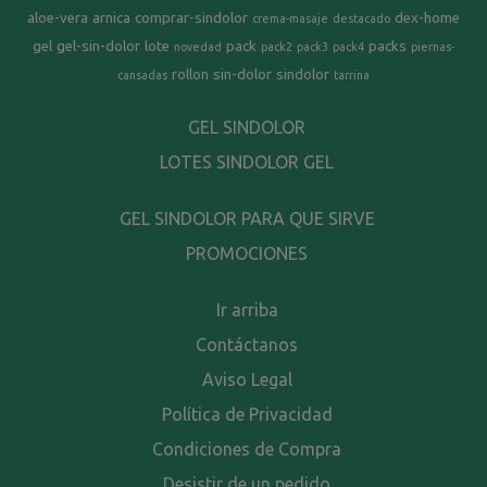
aloe-vera
arnica
comprar-sindolor
dex-home
crema-masaje
destacado
gel
gel-sin-dolor
lote
pack
packs
novedad
pack2
pack3
pack4
piernas-
rollon
sin-dolor
sindolor
cansadas
tarrina
GEL SINDOLOR
LOTES SINDOLOR GEL
GEL SINDOLOR PARA QUE SIRVE
PROMOCIONES
Ir arriba
Contáctanos
Aviso Legal
Política de Privacidad
Condiciones de Compra
Desistir de un pedido