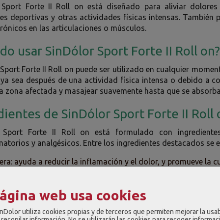
 Sport Forte II Roll on está diseñado para aliviar dolore
es deportivas y otras actividades físicas intensas. También 
rónicos en las articulaciones o músculos.
do usar SinDólor Sport Forte II Roll on
Sport Forte II Roll on puede ser utilizado en cualquier mome
, ya sea después de una actividad física intensa o debido a c
 la zona afectada y masajear suavemente hasta que se absorb
dientes de SinDólor Sport Forte II Roll
 Sport Forte II Roll on está formulado con ingredient
matorios y analgésicos. Entre los ingredientes destacados se 
era: ayuda a reducir la inflamación y el dolor, y promueve la cu
: tiene propiedades antiinflamatorias y analgésicas, y se util
ares y contusiones.
página web usa cookies
: tiene propiedades antiinflamatorias y analgésicas, y se utili
ares.
nDolor utiliza cookies propias y de terceros que permiten mejorar la usab
recopilar información. No se utilizarán las cookies para recoger informac