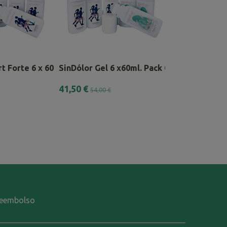
t Forte 6 x 60ml
SinDólor Gel 6 x60ml. Pack Combinado
Pack SinDólor 
41,50 €
20,00 €
54,00 €
-reembolso