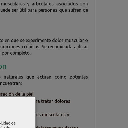
s musculares y articulares asociados con
puede ser útil para personas que sufren de
?
nto en que se experimente dolor muscular o
ondiciones crónicas. Se recomienda aplicar
a por completo.
 on
es naturales que actúan como potentes
encuentran:
ración de la piel.
iza comúnmente para tratar dolores
za para tratar dolores musculares y
ilidad de
ión de