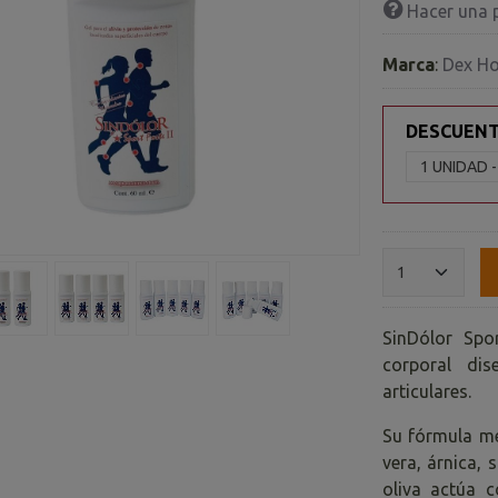
Hacer una 
Marca
:
Dex H
DESCUEN
SinDólor Spo
corporal dis
articulares.
Su fórmula me
vera, árnica, 
oliva actúa c