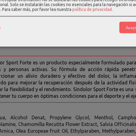
illa: tiene propiedades antiinflamatorias y analgésicas, y se u
onal. Solo se instalarán las cookies no esenciales para la navegación si 
ares.
a.
Para saber más, por favor lea nuestra
política de privacidad
.
or: tiene propiedades analgésicas y antiinflamatorias, y se uti
ares.
s
Acept
: tiene propiedades analgésicas y refrescantes, y se utiliza par
 de Oliva: tiene propiedades antiinflamatorias y antioxidantes, y 
or Sport Forte es un producto especialmente formulado para a
as y personas activas. Su fórmula de acción rápida penet
cionar un alivio duradero y efectivo del dolor, la inflam
do para mejorar la recuperación después de la actividad físic
r la flexibilidad y el rendimiento. Sindolor Sport Forte es una
ener tu cuerpo en óptimas condiciones para el deporte y el eje
ua, Alcohol Denat, Propylene Glycol, Menthol, Camphor
lamine, Chamomilla Recutita Flower Extract, Salvia Officinali
Arnica, Olea Europeae Fruit Oil, Ethylparaben, Methylparabe