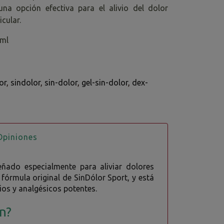
na opción efectiva para el alivio del dolor
icular.
0ml
or
sindolor
sin-dolor
gel-sin-dolor
dex-
piniones
eñado especialmente para aliviar dolores
fórmula original de SinDólor Sport, y está
os y analgésicos potentes.
on?