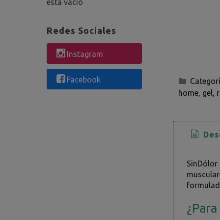
está vacío
Redes Sociales
Instagram
Facebook
Categor
home
gel
Desc
SinDólor
musculare
formulad
¿Para 