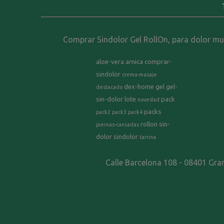
Comprar Sindolor Gel RollOn, para dolor musc
aloe-vera
arnica
comprar-
sindolor
crema-masaje
dex-home
gel
gel-
destacado
sin-dolor
lote
pack
novedad
packs
pack2
pack3
pack4
rollon
sin-
piernas-cansadas
dolor
sindolor
tarrina
Calle Barcelona 108 - 08401 Gra