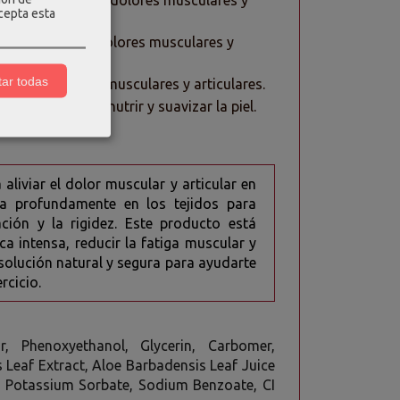
tiliza para tratar dolores musculares y
acepta esta
liza para tratar dolores musculares y
ar todas
a tratar dolores musculares y articulares.
se utiliza para nutrir y suavizar la piel.
liviar el dolor muscular y articular en
ra profundamente en los tejidos para
ación y la rigidez. Este producto está
a intensa, reducir la fatiga muscular y
 solución natural y segura para ayudarte
rcicio.
, Phenoxyethanol, Glycerin, Carbomer,
s Leaf Extract, Aloe Barbadensis Leaf Juice
n, Potassium Sorbate, Sodium Benzoate, CI