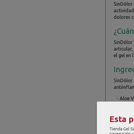
SinDólor
actividad
dolores c
¿Cuán
SinDólor 
articular
el gel en
Ingre
SinDólor
antiinfla
Aloe V
Árnica
muscul
Esta 
Salvia
articul
Tienda Gel Si
navegación y 