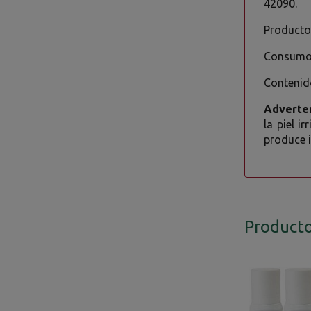
42090.
Producto 
Consumo 
Contenid
Adverte
la piel i
produce i
Producto