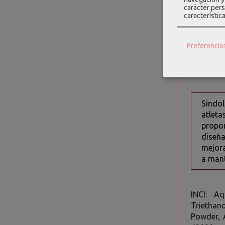
Manzan
carácter pers
articul
característic
Alcanf
articul
Preferencia
Mentol
Aceite
Sindol
atlet
propor
diseña
mejora
a mant
INCI: Aq
Triethano
Powder, 