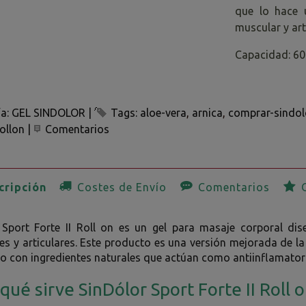
que lo hace u
muscular y art
Capacidad: 6
ía:
GEL SINDOLOR
|
Tags:
aloe-vera
arnica
comprar-sindol
rollon
|
Comentarios
ripción
Costes de Envío
Comentarios
O
 Sport Forte II Roll on es un gel para masaje corporal dis
s y articulares. Este producto es una versión mejorada de la 
o con ingredientes naturales que actúan como antiinflamatori
qué sirve SinDólor Sport Forte II Roll 