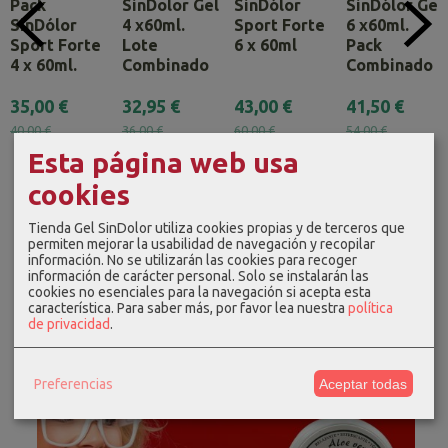
Pack
SinDolor Gel
SinDólor
SinDólor Gel
SinDólor
4 x60ml.
Sport Forte
6 x60ml.
Sport Forte
Lote
6 x 60ml
Pack
4 x 60ml.
Combinado
Combinado
35,00 €
32,95 €
43,00 €
41,50 €
40,00 €
36,00 €
60,00 €
54,00 €
Esta página web usa
cookies
Tienda Gel SinDolor utiliza cookies propias y de terceros que
permiten mejorar la usabilidad de navegación y recopilar
información. No se utilizarán las cookies para recoger
información de carácter personal. Solo se instalarán las
cookies no esenciales para la navegación si acepta esta
característica.
Para saber más, por favor lea nuestra
política
de privacidad
.
Preferencias
Aceptar todas