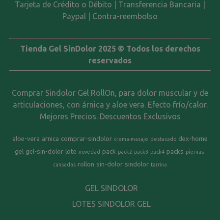
Tarjeta de Crédito o Débito | Transferencia Bancaria |
Paypal | Contra-reembolso
Tienda Gel SinDolor 2025 © Todos los derechos
reservados
Comprar Sindolor Gel RollOn, para dolor muscular y de
articulaciones, con árnica y aloe vera. Efecto frío/calor.
Mejores Precios. Descuentos Exclusivos
aloe-vera
arnica
comprar-sindolor
dex-home
crema-masaje
destacado
gel
gel-sin-dolor
lote
pack
packs
novedad
pack2
pack3
pack4
piernas-
rollon
sin-dolor
sindolor
cansadas
tarrina
GEL SINDOLOR
LOTES SINDOLOR GEL