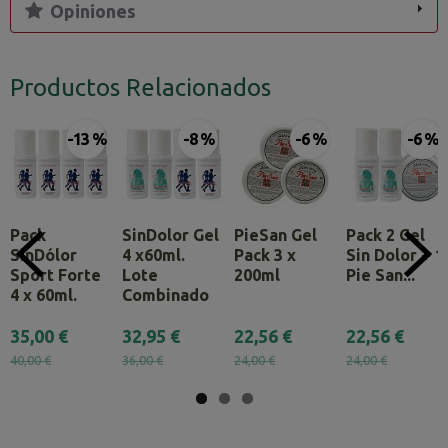
Opiniones
Productos Relacionados
-13 %
-8 %
-6 %
-6 %
Pack
SinDolor Gel
PieSan Gel
Pack 2 Gel
SinDólor
4 x60ml.
Pack 3 x
Sin Dolor + 1
Sport Forte
Lote
200ml
Pie San...
4 x 60ml.
Combinado
35,00 €
32,95 €
22,56 €
22,56 €
40,00 €
36,00 €
24,00 €
24,00 €