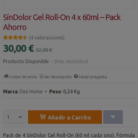
SínDolor Gel Roll-On 4 x 60ml – Pack
Ahorro
★★★★★
★★★★★
(4 valoraciones)
30,00 €
32,00 €
Producto Disponible
-
(Imp. Incluidos)
Costes de envío
Ver descripción
Hacer pregunta
Marca
:
Dex Home
•
Peso
:
0,24 Kg
Añadir a Carrito
Pack de 4 SínDolor Gel Roll-On (60 ml cada uno). Fórmula