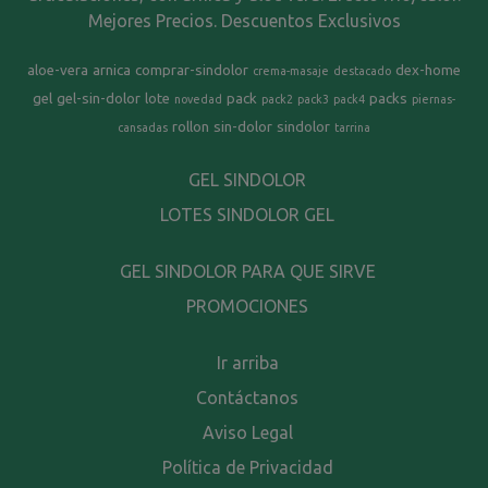
Mejores Precios. Descuentos Exclusivos
aloe-vera
arnica
comprar-sindolor
dex-home
crema-masaje
destacado
gel
gel-sin-dolor
lote
pack
packs
novedad
pack2
pack3
pack4
piernas-
rollon
sin-dolor
sindolor
cansadas
tarrina
GEL SINDOLOR
LOTES SINDOLOR GEL
GEL SINDOLOR PARA QUE SIRVE
PROMOCIONES
Ir arriba
Contáctanos
Aviso Legal
Política de Privacidad