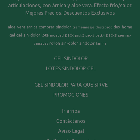
articulaciones, con árnica y aloe vera. Efecto frío/calor.
Mejores Precios. Descuentos Exclusivos
aloe-vera
arnica
comprar-sindolor
dex-home
crema-masaje
destacado
gel
gel-sin-dolor
lote
pack
packs
novedad
pack2
pack3
pack4
piernas-
rollon
sin-dolor
sindolor
cansadas
tarrina
GEL SINDOLOR
LOTES SINDOLOR GEL
GEL SINDOLOR PARA QUE SIRVE
PROMOCIONES
Ir arriba
Contáctanos
Aviso Legal