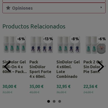
Opiniones
Productos Relacionados
-6 %
-13 %
-8 %
-6 %
SínDolor Gel
Pack
SinDolor Gel
Pack 2 Gel
Roll-On 4 x
SinDólor
4 x60ml.
Sin Dolor + 1
60ml – Pack...
Sport Forte
Lote
Pie San...
4 x 60ml.
Combinado
30,00 €
35,00 €
32,95 €
22,56 €
32,00 €
40,00 €
36,00 €
24,00 €